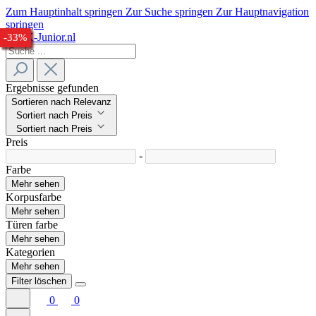
Zum Hauptinhalt springen
Zur Suche springen
Zur Hauptnavigation
springen
-31%
-23%
-24%
-27%
-30%
-30%
-27%
-32%
-33%
Ergebnisse gefunden
Sortieren nach Relevanz
Sortiert nach Preis
Sortiert nach Preis
Preis
-
Farbe
Mehr sehen
Korpusfarbe
Mehr sehen
Türen farbe
Mehr sehen
Kategorien
Mehr sehen
Filter löschen
0
0