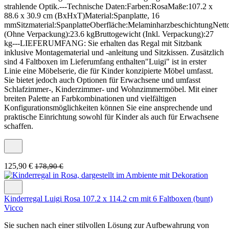
strahlende Optik.---Technische Daten:Farben:RosaMaße:107.2 x
88.6 x 30.9 cm (BxHxT)Material:Spanplatte, 16
mmSitzmaterial:SpanplatteOberfläche:MelaminharzbeschichtungNett
(Ohne Verpackung):23.6 kgBruttogewicht (Inkl. Verpackung):27
kg---LIEFERUMFANG: Sie erhalten das Regal mit Sitzbank
inklusive Montagematerial und -anleitung und Sitzkissen. Zusätzlich
sind 4 Faltboxen im Lieferumfang enthalten"Luigi" ist in erster
Linie eine Möbelserie, die für Kinder konzipierte Möbel umfasst.
Sie bietet jedoch auch Optionen für Erwachsene und umfasst
Schlafzimmer-, Kinderzimmer- und Wohnzimmermöbel. Mit einer
breiten Palette an Farbkombinationen und vielfältigen
Konfigurationsmöglichkeiten können Sie eine ansprechende und
praktische Einrichtung sowohl für Kinder als auch für Erwachsene
schaffen.
125,90 €
178,90 €
Kinderregal Luigi Rosa 107.2 x 114.2 cm mit 6 Faltboxen (bunt)
Vicco
Sie suchen nach einer stilvollen Lösung zur Aufbewahrung von