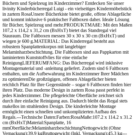
Büchern und Spielzeug im Kinderzimmer? Entdecken Sie unser
livinity Kinderbücherregal Luigi - ein vielseitiges Kindermöbelstück
in zartem RosaUnsere Bücherkiste bietet große, offene Ablagefäche
und kommt inklusive 6 praktischer Faltboxen daher. Ideale Lösung
für Bücher, Spielzeug und mehr.PRODUKTMAßE: Mit den Maßen
107,2 x 114,2 x 31,2 cm (BxHxT) bietet das Standregal viel
Stauraum. Die Faltboxen messen 30 x 30 x 30 cm (BxHxT) und
wiegen je 600 g.MATERIAL: Das Kinderregal besteht aus
robustem Spanplattenkorpus mit langlebiger
Melaminharzbeschichtung. Die Faltboxen sind aus Pappkarton mit
laminiertem Kunststoffvlies für eine einfache
ReinigungLIEFERUMFANG: Das Bücherregal wird inklusive
Montagematerial und -anleitung geliefert. Zudem sind 6 Faltboxen
enthalten, um die Aufbewahrung im Kinderzimmer Ihrer Mädchen
zu optimierenDie großzügigen, offenen Ablagefächer bieten
reichlich Platz für Ihre Gegenstände – sogar 6 Faltboxen finden hier
ihren Platz. Das moderne Design in zartem Rosa passt perfekt in
jedes Kinderzimmer. Die pflegeleichte Oberfläche zeichnet sich
durch ihre einfache Reinigung aus. Dadurch bleibt das Regal stets
makellos im strahlenden Design. Die kinderleichte Montage
ermöglicht einen schnellen und unkomplizierten Aufbau des
Regals.---Technische Daten:Farben:RosaMaße:107.2 x 114.2 x 31.2
cm (BxHxT)Material:Spanplatte, 16
mmOberfläche:MelaminharzbeschichtungNettogewicht (Ohne
Verpackung):39.9 kgBruttogewicht (Inkl. Verpackung):45.3 kg---