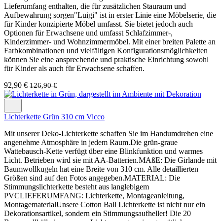
Lieferumfang enthalten, die für zusätzlichen Stauraum und
Aufbewahrung sorgen"Luigi" ist in erster Linie eine Möbelserie, die
für Kinder konzipierte Möbel umfasst. Sie bietet jedoch auch
Optionen für Erwachsene und umfasst Schlafzimmer-,
Kinderzimmer- und Wohnzimmermöbel. Mit einer breiten Palette an
Farbkombinationen und vielfältigen Konfigurationsmöglichkeiten
können Sie eine ansprechende und praktische Einrichtung sowohl
für Kinder als auch für Erwachsene schaffen.
92,90 €
126,90 €
Lichterkette Grün 310 cm Vicco
Mit unserer Deko-Lichterkette schaffen Sie im Handumdrehen eine
angenehme Atmosphäre in jedem Raum.Die grün-graue
Wattebausch-Kette verfügt über eine Blinkfunktion und warmes
Licht. Betrieben wird sie mit AA-Batterien.MAßE: Die Girlande mit
Baumwollkugeln hat eine Breite von 310 cm. Alle detaillierten
Größen sind auf den Fotos angegeben.MATERIAL: Die
Stimmungslichterkette besteht aus langlebigem
PVCLIEFERUMFANG: Lichterkette, Montageanleitung,
MontagematerialUnsere Cotton Ball Lichterkette ist nicht nur ein
Dekorationsartikel, sondern ein Stimmungsaufheller! Die 20