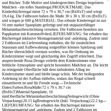
und Bücher. Tolle Motive und kindergerechtes Design begeistern
Mädchen - ein tolles Standregal.PRODUKTMAßE: Das
Kinderbücherregal misst 72 x 79 x 30,7 cm (BxHxT) und wiegt
19,4 kg. Die Faltboxen haben die Maße 30 x 30 x 30 cm (BxHxT)
und wiegen je 600 g.MATERIAL: Das robuste Kinderregal ist aus
16 mm starker Spanplatte gefertigt und mit strapazierfähiger
Melaminharzbeschichtung versehen. Die Faltboxen bestehen aus
Pappkarton mit KunststoffvliesLIEFERUMFANG: Sie erhalten das
Bücherregal inklusive Montagematerial und -anleitung. Zudem sind
2 Faltboxen im Lieferumfang enthalten, die für zusätzlichen
Stauraum und Aufbewahrung sorgenHier können Spielzeug und
Bücher übersichtlich verstaut werden, was für Ordnung im
Kinderzimmer sorgt und gleichzeitig den Zugriff erleichtert. Das
ansprechende Rosa-Design verleiht dem Kinderzimmer eine
fröhliche Atmosphäre und spricht besonders Mädchen an. Die leicht
zu reinigende Oberfläche hält dem turbulenten Alltag im
Kinderzimmer stand und bleibt lange schön. Mit der beiliegenden
Anleitung ist der Aufbau mühelos, sodass das Regal schnell
einsatzbereit ist und für Freude sorgt.---Technische
Daten:Farben:RosaMaße:72 x 79 x 30.7 cm
(BxHxT)Material:Spanplatte, 16
mmOberfläche:MelaminharzbeschichtungNettogewicht (Ohne
Verpackung):20.15 kgBruttogewicht (Inkl. Verpackung):22.2 kg---
LIEFERUMFANG: Sie erhalten das Bücherregal inklusive
Montagematerial und -anleitung. Zudem sind 2 Faltboxen im