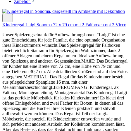
Zubehör
Kinderregal Luigi Sonoma 72 x 79 cm mit 2 Faltboxen opt.2 Vicco
Unser Spielzeugschrank für Aufbewahrungsboxen "Luigi" ist eine
gute Entscheidung für jede Familie, die eine optimale Organisation
ihres Kinderzimmers wünscht.Das Spielzeugregal für Faltboxen
bietet reichlich Stauraum für Spielzeug im Wohnzimmer, dank 2
offener Ablagen und einem Regal unten. Ideal zur Aufbewahrung
von Spielzeug und anderen Gegenständen.MAßE: Das Bücherregal
für Kinder hat eine Breite von 72 cm, eine Höhe von 79 cm und
eine Tiefe von 30,7 cm. Alle detaillierten Größen sind auf den Fotos
angegeben.MATERIAL: Das Regal für das Kinderzimmer besteht
aus pflegeleichter Spanplatte 16 mm, mit einer
MelaminharzbeschichtungLIEFERUMFANG: Kinderregal, 2x
Faltbox, Montageanleitung, MontagematerialDas Kinderregal Luigi
ist das perfekte Möbelstück für jedes Kinderzimmer! Es bietet drei
offene Einlegeböden und zwei Fächer für Boxen, in denen all das
Spielzeug und die Bücher Ihrer Kleinen praktisch und stilvoll
aufbewahrt werden können. Das Regal ist Teil der Luigi-
Möbelserie, die speziell für Kinderzimmer entworfen wurde und
sich perfekt mit anderen Artikeln der Kollektion kombinieren lässt.
Aber das Beste ist, dass das Regal nicht nur funktional, sondern