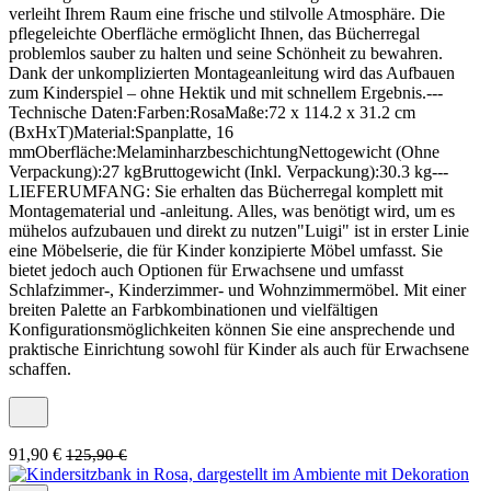
verleiht Ihrem Raum eine frische und stilvolle Atmosphäre. Die
pflegeleichte Oberfläche ermöglicht Ihnen, das Bücherregal
problemlos sauber zu halten und seine Schönheit zu bewahren.
Dank der unkomplizierten Montageanleitung wird das Aufbauen
zum Kinderspiel – ohne Hektik und mit schnellem Ergebnis.---
Technische Daten:Farben:RosaMaße:72 x 114.2 x 31.2 cm
(BxHxT)Material:Spanplatte, 16
mmOberfläche:MelaminharzbeschichtungNettogewicht (Ohne
Verpackung):27 kgBruttogewicht (Inkl. Verpackung):30.3 kg---
LIEFERUMFANG: Sie erhalten das Bücherregal komplett mit
Montagematerial und -anleitung. Alles, was benötigt wird, um es
mühelos aufzubauen und direkt zu nutzen"Luigi" ist in erster Linie
eine Möbelserie, die für Kinder konzipierte Möbel umfasst. Sie
bietet jedoch auch Optionen für Erwachsene und umfasst
Schlafzimmer-, Kinderzimmer- und Wohnzimmermöbel. Mit einer
breiten Palette an Farbkombinationen und vielfältigen
Konfigurationsmöglichkeiten können Sie eine ansprechende und
praktische Einrichtung sowohl für Kinder als auch für Erwachsene
schaffen.
91,90 €
125,90 €