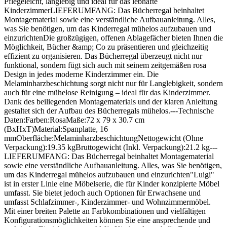
Pflegeleicht, langlebig und ideal für das lebhafte
KinderzimmerLIEFERUMFANG: Das Bücherregal beinhaltet
Montagematerial sowie eine verständliche Aufbauanleitung. Alles,
was Sie benötigen, um das Kinderregal mühelos aufzubauen und
einzurichtenDie großzügigen, offenen Ablagefächer bieten Ihnen die
Möglichkeit, Bücher &amp; Co zu präsentieren und gleichzeitig
effizient zu organisieren. Das Bücherregal überzeugt nicht nur
funktional, sondern fügt sich auch mit seinem zeitgemäßen rosa
Design in jedes moderne Kinderzimmer ein. Die
Melaminharzbeschichtung sorgt nicht nur für Langlebigkeit, sondern
auch für eine mühelose Reinigung – ideal für das Kinderzimmer.
Dank des beiliegenden Montagematerials und der klaren Anleitung
gestaltet sich der Aufbau des Bücherregals mühelos.---Technische
Daten:Farben:RosaMaße:72 x 79 x 30.7 cm
(BxHxT)Material:Spanplatte, 16
mmOberfläche:MelaminharzbeschichtungNettogewicht (Ohne
Verpackung):19.35 kgBruttogewicht (Inkl. Verpackung):21.2 kg---
LIEFERUMFANG: Das Bücherregal beinhaltet Montagematerial
sowie eine verständliche Aufbauanleitung. Alles, was Sie benötigen,
um das Kinderregal mühelos aufzubauen und einzurichten"Luigi"
ist in erster Linie eine Möbelserie, die für Kinder konzipierte Möbel
umfasst. Sie bietet jedoch auch Optionen für Erwachsene und
umfasst Schlafzimmer-, Kinderzimmer- und Wohnzimmermöbel.
Mit einer breiten Palette an Farbkombinationen und vielfältigen
Konfigurationsmöglichkeiten können Sie eine ansprechende und