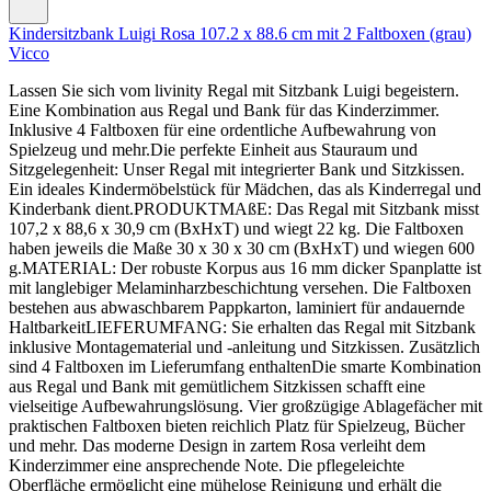
Kindersitzbank Luigi Rosa 107.2 x 88.6 cm mit 2 Faltboxen (grau)
Vicco
Lassen Sie sich vom livinity Regal mit Sitzbank Luigi begeistern.
Eine Kombination aus Regal und Bank für das Kinderzimmer.
Inklusive 4 Faltboxen für eine ordentliche Aufbewahrung von
Spielzeug und mehr.Die perfekte Einheit aus Stauraum und
Sitzgelegenheit: Unser Regal mit integrierter Bank und Sitzkissen.
Ein ideales Kindermöbelstück für Mädchen, das als Kinderregal und
Kinderbank dient.PRODUKTMAßE: Das Regal mit Sitzbank misst
107,2 x 88,6 x 30,9 cm (BxHxT) und wiegt 22 kg. Die Faltboxen
haben jeweils die Maße 30 x 30 x 30 cm (BxHxT) und wiegen 600
g.MATERIAL: Der robuste Korpus aus 16 mm dicker Spanplatte ist
mit langlebiger Melaminharzbeschichtung versehen. Die Faltboxen
bestehen aus abwaschbarem Pappkarton, laminiert für andauernde
HaltbarkeitLIEFERUMFANG: Sie erhalten das Regal mit Sitzbank
inklusive Montagematerial und -anleitung und Sitzkissen. Zusätzlich
sind 4 Faltboxen im Lieferumfang enthaltenDie smarte Kombination
aus Regal und Bank mit gemütlichem Sitzkissen schafft eine
vielseitige Aufbewahrungslösung. Vier großzügige Ablagefächer mit
praktischen Faltboxen bieten reichlich Platz für Spielzeug, Bücher
und mehr. Das moderne Design in zartem Rosa verleiht dem
Kinderzimmer eine ansprechende Note. Die pflegeleichte
Oberfläche ermöglicht eine mühelose Reinigung und erhält die