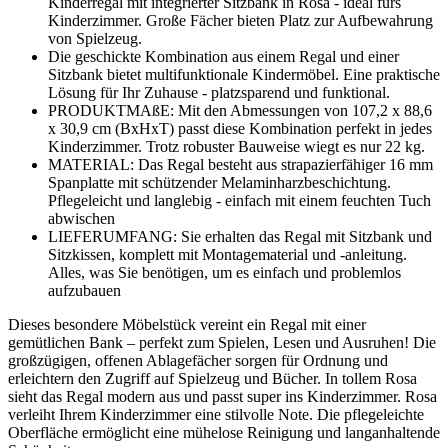
Kinderregal mit integrierter Sitzbank in Rosa - ideal fürs
Kinderzimmer. Große Fächer bieten Platz zur Aufbewahrung
von Spielzeug.
Die geschickte Kombination aus einem Regal und einer
Sitzbank bietet multifunktionale Kindermöbel. Eine praktische
Lösung für Ihr Zuhause - platzsparend und funktional.
PRODUKTMAßE: Mit den Abmessungen von 107,2 x 88,6
x 30,9 cm (BxHxT) passt diese Kombination perfekt in jedes
Kinderzimmer. Trotz robuster Bauweise wiegt es nur 22 kg.
MATERIAL: Das Regal besteht aus strapazierfähiger 16 mm
Spanplatte mit schützender Melaminharzbeschichtung.
Pflegeleicht und langlebig - einfach mit einem feuchten Tuch
abwischen
LIEFERUMFANG: Sie erhalten das Regal mit Sitzbank und
Sitzkissen, komplett mit Montagematerial und -anleitung.
Alles, was Sie benötigen, um es einfach und problemlos
aufzubauen
Dieses besondere Möbelstück vereint ein Regal mit einer
gemütlichen Bank – perfekt zum Spielen, Lesen und Ausruhen! Die
großzügigen, offenen Ablagefächer sorgen für Ordnung und
erleichtern den Zugriff auf Spielzeug und Bücher. In tollem Rosa
sieht das Regal modern aus und passt super ins Kinderzimmer. Rosa
verleiht Ihrem Kinderzimmer eine stilvolle Note. Die pflegeleichte
Oberfläche ermöglicht eine mühelose Reinigung und langanhaltende