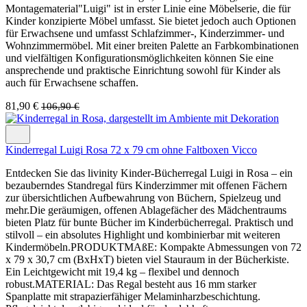
Montagematerial"Luigi" ist in erster Linie eine Möbelserie, die für
Kinder konzipierte Möbel umfasst. Sie bietet jedoch auch Optionen
für Erwachsene und umfasst Schlafzimmer-, Kinderzimmer- und
Wohnzimmermöbel. Mit einer breiten Palette an Farbkombinationen
und vielfältigen Konfigurationsmöglichkeiten können Sie eine
ansprechende und praktische Einrichtung sowohl für Kinder als
auch für Erwachsene schaffen.
81,90 €
106,90 €
Kinderregal Luigi Rosa 72 x 79 cm ohne Faltboxen Vicco
Entdecken Sie das livinity Kinder-Bücherregal Luigi in Rosa – ein
bezauberndes Standregal fürs Kinderzimmer mit offenen Fächern
zur übersichtlichen Aufbewahrung von Büchern, Spielzeug und
mehr.Die geräumigen, offenen Ablagefächer des Mädchentraums
bieten Platz für bunte Bücher im Kinderbücherregal. Praktisch und
stilvoll – ein absolutes Highlight und kombinierbar mit weiteren
Kindermöbeln.PRODUKTMAßE: Kompakte Abmessungen von 72
x 79 x 30,7 cm (BxHxT) bieten viel Stauraum in der Bücherkiste.
Ein Leichtgewicht mit 19,4 kg – flexibel und dennoch
robust.MATERIAL: Das Regal besteht aus 16 mm starker
Spanplatte mit strapazierfähiger Melaminharzbeschichtung.