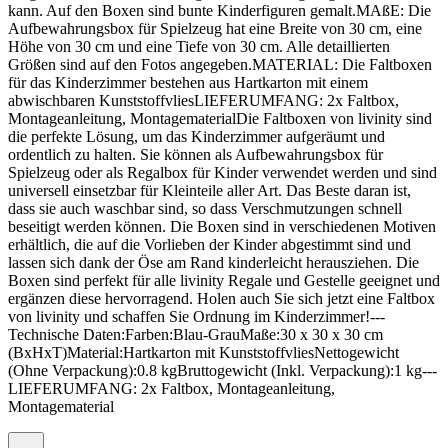
kann. Auf den Boxen sind bunte Kinderfiguren gemalt.MAßE: Die
Aufbewahrungsbox für Spielzeug hat eine Breite von 30 cm, eine
Höhe von 30 cm und eine Tiefe von 30 cm. Alle detaillierten
Größen sind auf den Fotos angegeben.MATERIAL: Die Faltboxen
für das Kinderzimmer bestehen aus Hartkarton mit einem
abwischbaren KunststoffvliesLIEFERUMFANG: 2x Faltbox,
Montageanleitung, MontagematerialDie Faltboxen von livinity sind
die perfekte Lösung, um das Kinderzimmer aufgeräumt und
ordentlich zu halten. Sie können als Aufbewahrungsbox für
Spielzeug oder als Regalbox für Kinder verwendet werden und sind
universell einsetzbar für Kleinteile aller Art. Das Beste daran ist,
dass sie auch waschbar sind, so dass Verschmutzungen schnell
beseitigt werden können. Die Boxen sind in verschiedenen Motiven
erhältlich, die auf die Vorlieben der Kinder abgestimmt sind und
lassen sich dank der Öse am Rand kinderleicht herausziehen. Die
Boxen sind perfekt für alle livinity Regale und Gestelle geeignet und
ergänzen diese hervorragend. Holen auch Sie sich jetzt eine Faltbox
von livinity und schaffen Sie Ordnung im Kinderzimmer!---
Technische Daten:Farben:Blau-GrauMaße:30 x 30 x 30 cm
(BxHxT)Material:Hartkarton mit KunststoffvliesNettogewicht
(Ohne Verpackung):0.8 kgBruttogewicht (Inkl. Verpackung):1 kg---
LIEFERUMFANG: 2x Faltbox, Montageanleitung,
Montagematerial