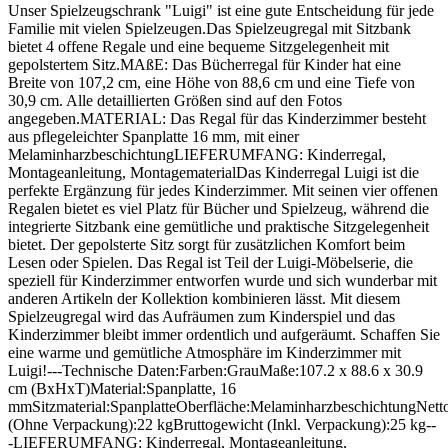
Unser Spielzeugschrank "Luigi" ist eine gute Entscheidung für jede
Familie mit vielen Spielzeugen.Das Spielzeugregal mit Sitzbank
bietet 4 offene Regale und eine bequeme Sitzgelegenheit mit
gepolstertem Sitz.MAßE: Das Bücherregal für Kinder hat eine
Breite von 107,2 cm, eine Höhe von 88,6 cm und eine Tiefe von
30,9 cm. Alle detaillierten Größen sind auf den Fotos
angegeben.MATERIAL: Das Regal für das Kinderzimmer besteht
aus pflegeleichter Spanplatte 16 mm, mit einer
MelaminharzbeschichtungLIEFERUMFANG: Kinderregal,
Montageanleitung, MontagematerialDas Kinderregal Luigi ist die
perfekte Ergänzung für jedes Kinderzimmer. Mit seinen vier offenen
Regalen bietet es viel Platz für Bücher und Spielzeug, während die
integrierte Sitzbank eine gemütliche und praktische Sitzgelegenheit
bietet. Der gepolsterte Sitz sorgt für zusätzlichen Komfort beim
Lesen oder Spielen. Das Regal ist Teil der Luigi-Möbelserie, die
speziell für Kinderzimmer entworfen wurde und sich wunderbar mit
anderen Artikeln der Kollektion kombinieren lässt. Mit diesem
Spielzeugregal wird das Aufräumen zum Kinderspiel und das
Kinderzimmer bleibt immer ordentlich und aufgeräumt. Schaffen Sie
eine warme und gemütliche Atmosphäre im Kinderzimmer mit
Luigi!---Technische Daten:Farben:GrauMaße:107.2 x 88.6 x 30.9
cm (BxHxT)Material:Spanplatte, 16
mmSitzmaterial:SpanplatteOberfläche:MelaminharzbeschichtungNett
(Ohne Verpackung):22 kgBruttogewicht (Inkl. Verpackung):25 kg--
-LIEFERUMFANG: Kinderregal, Montageanleitung,