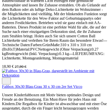
Baumwollbälle in warmem Licht erzeugen eine gemütliche
Atmosphäre und lassen Ihr Zuhause erstrahlen. Ob als Girlande auf
dem Balkon oder als luftige Deko-Lichterkette im Wohnzimmer -
die Möglichkeiten sind vielfältig. Mit der blinkenden Funktion sorgt
die Lichterkette für den Wow-Faktor auf Geburtstagspartys oder
anderen Festlichkeiten. Betrieben wird sie ganz einfach mit AA-
Batterien. Dieses Produkt ist eine perfekte Wahl für alle, die auf der
Suche nach einer einzigartigen Dekoration sind, die ihr Zuhause
zum Strahlen bringt. Holen auch Sie sich unsere Cotton Ball
Lichterkette und verleihen Sie Ihrem Raum das besondere Etwas!---
Technische Daten:Farben:GrünMaße:310 x 310 x 310 cm
(BxHxT)Material:PVCNettogewicht (Ohne Verpackung):0.27
kgBruttogewicht (Inkl. Verpackung):0.3 kg---LIEFERUMFANG:
Lichterkette, Montageanleitung, Montagematerial
18,90 €
27,90 €
Faltbox 30x30 Blau-Grau 30 x 30 cm 2er Set Vicco
Unsere Kinderfaltboxen mit Motiv bieten optimales Design und
Freude an der Benutzung. Ein Must-Have für jedes Haus mit
Kindern.Die Regalbox für Kinder ist abwaschbar und mit einer Öse
ausgestattet, durch die ein Finger leicht herausgezogen werden