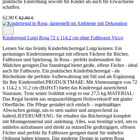
praktische Einrichtung sowohl für Kinder als auch für Erwachsene
schaffen.
62,90 €
82,90 €
Kinderregal Luigi Rosa 72 x 114.2 cm ohne Faltboxen Vicco
Lernen Sie das livinity Kinderbücherregal Luigi kennen: Ein
geräumiges Kinderzimmerregal mit offenen Fächern für Bücher,
Faltboxen und Spielzeug. In Rosa - perfekt insbesondere für
Mädchen geeignet.Das Standregal bietet große, offene Fächer - ideal
auch für Faltboxen. Ein praktisches Kinderbücherregal - als
Bücherkiste die perfekte Aufbewahrung mit Stil und als Ergänzung
für Ihre Kindermöbel.PRODUKTMAßE: Mit Abmessungen von 72
x 114,2 x 31,2 cm (BxHxT) bietet das Kinderregal ausreichend
Stauraum. Trotz seiner Solidität wiegt es nur 27,5 kg.MATERIAL:
Das Regal besteht aus strapazierfähigem Holzwerkstoff mit glatter
Oberfläche. Die Pflege gestaltet sich einfach – regelmäßiges
Abwischen genügt, um es stets sauber und ansprechend zu
haltenLIEFERUMFANG: Sie erhalten das Bücherregal komplett
mit Montagematerial und -anleitung. Alles, was benötigt wird, um es
mühelos aufzubauen und direkt zu nutzenDie großzügigen, offenen
Fächer sind perfekt für Faltboxen geeignet damit Sie mühelos
Ordnung halten können. Das moderne Design in zartem Rosa