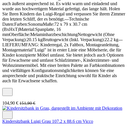
auch äußerst ansprechend ist. Es wirkt warm und einladend und
wurde aus hochwertigem Material gefertigt, das lange hält. Holen
Sie Ihren Kindern das Luigi-Regal und verpassen Sie ihrem Zimmer
den letzten Schliff, der es benötigt.---Technische
Daten:Farben:SonomaMaße:72 x 79 x 30.7 cm
(BxHxT)Material:Spanplatte, 16
mmOberfläche:MelaminharzbeschichtungNettogewicht (Ohne
Verpackung):20.15 kgBruttogewicht (Inkl. Verpackung):22.2 kg---
LIEFERUMFANG: Kinderregal, 2x Faltbox, Montageanleitung,
Montagematerial"Luigi" ist in erster Linie eine Möbelserie, die für
Kinder konzipierte Möbel umfasst. Sie bietet jedoch auch Optionen
für Erwachsene und umfasst Schlafzimmer-, Kinderzimmer- und
Wohnzimmermöbel. Mit einer breiten Palette an Farbkombinationen
und vielfältigen Konfigurationsmöglichkeiten können Sie eine
ansprechende und praktische Einrichtung sowohl für Kinder als
auch für Erwachsene schaffen.
104,90 €
151,90 €
Kindersitzbank Luigi Grau 107.2 x 88.6 cm Vicco