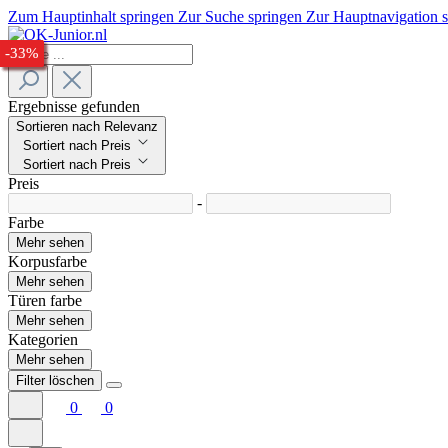
Zum Hauptinhalt springen
Zur Suche springen
Zur Hauptnavigation 
-27%
-30%
-24%
-28%
-23%
-32%
-33%
Ergebnisse gefunden
Sortieren nach Relevanz
Sortiert nach Preis
Sortiert nach Preis
Preis
-
Farbe
Mehr sehen
Korpusfarbe
Mehr sehen
Türen farbe
Mehr sehen
Kategorien
Mehr sehen
Filter löschen
0
0