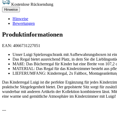
Kostenlose Rücksendung
Hinweise
Hinweise
Bewertungen
Produktinformationen
EAN: 4066731227051
Unser Luigi Spielzeugschrank mit Aufbewahrungsboxen ist eine
Das Regal bietet ausreichend Platz, in dem Sie die Lieblingsstü
MAßE: Das Bücherregal für Kinder hat eine Breite von 107,2 c
MATERIAL: Das Regal für das Kinderzimmer besteht aus pfleg
LIEFERUMFANG: Kinderregal, 2x Faltbox, Montageanleitung
Das Kinderregal Luigi ist die perfekte Ergänzung für jedes Kinderzimm
praktische Sitzgelegenheit bietet. Der gepolsterte Sitz sorgt für zus
wunderbar mit anderen Artikeln der Kollektion kombinieren lässt. M
eine warme und gemütliche Atmosphäre im Kinderzimmer mit Luigi!
---