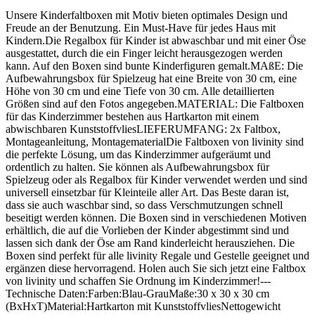
Unsere Kinderfaltboxen mit Motiv bieten optimales Design und
Freude an der Benutzung. Ein Must-Have für jedes Haus mit
Kindern.Die Regalbox für Kinder ist abwaschbar und mit einer Öse
ausgestattet, durch die ein Finger leicht herausgezogen werden
kann. Auf den Boxen sind bunte Kinderfiguren gemalt.MAßE: Die
Aufbewahrungsbox für Spielzeug hat eine Breite von 30 cm, eine
Höhe von 30 cm und eine Tiefe von 30 cm. Alle detaillierten
Größen sind auf den Fotos angegeben.MATERIAL: Die Faltboxen
für das Kinderzimmer bestehen aus Hartkarton mit einem
abwischbaren KunststoffvliesLIEFERUMFANG: 2x Faltbox,
Montageanleitung, MontagematerialDie Faltboxen von livinity sind
die perfekte Lösung, um das Kinderzimmer aufgeräumt und
ordentlich zu halten. Sie können als Aufbewahrungsbox für
Spielzeug oder als Regalbox für Kinder verwendet werden und sind
universell einsetzbar für Kleinteile aller Art. Das Beste daran ist,
dass sie auch waschbar sind, so dass Verschmutzungen schnell
beseitigt werden können. Die Boxen sind in verschiedenen Motiven
erhältlich, die auf die Vorlieben der Kinder abgestimmt sind und
lassen sich dank der Öse am Rand kinderleicht herausziehen. Die
Boxen sind perfekt für alle livinity Regale und Gestelle geeignet und
ergänzen diese hervorragend. Holen auch Sie sich jetzt eine Faltbox
von livinity und schaffen Sie Ordnung im Kinderzimmer!---
Technische Daten:Farben:Blau-GrauMaße:30 x 30 x 30 cm
(BxHxT)Material:Hartkarton mit KunststoffvliesNettogewicht