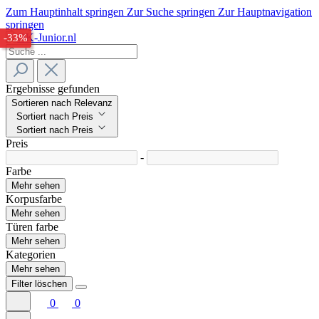
Zum Hauptinhalt springen
Zur Suche springen
Zur Hauptnavigation
springen
-32%
-33%
Ergebnisse gefunden
Sortieren nach Relevanz
Sortiert nach Preis
Sortiert nach Preis
Preis
-
Farbe
Mehr sehen
Korpusfarbe
Mehr sehen
Türen farbe
Mehr sehen
Kategorien
Mehr sehen
Filter löschen
0
0