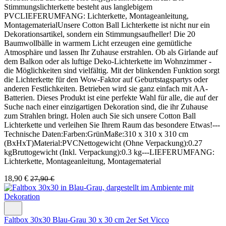
Stimmungslichterkette besteht aus langlebigem
PVCLIEFERUMFANG: Lichterkette, Montageanleitung,
MontagematerialUnsere Cotton Ball Lichterkette ist nicht nur ein
Dekorationsartikel, sondern ein Stimmungsaufheller! Die 20
Baumwollbälle in warmem Licht erzeugen eine gemütliche
Atmosphäre und lassen Ihr Zuhause erstrahlen. Ob als Girlande auf
dem Balkon oder als luftige Deko-Lichterkette im Wohnzimmer -
die Möglichkeiten sind vielfältig. Mit der blinkenden Funktion sorgt
die Lichterkette für den Wow-Faktor auf Geburtstagspartys oder
anderen Festlichkeiten. Betrieben wird sie ganz einfach mit AA-
Batterien. Dieses Produkt ist eine perfekte Wahl für alle, die auf der
Suche nach einer einzigartigen Dekoration sind, die ihr Zuhause
zum Strahlen bringt. Holen auch Sie sich unsere Cotton Ball
Lichterkette und verleihen Sie Ihrem Raum das besondere Etwas!---
Technische Daten:Farben:GrünMaße:310 x 310 x 310 cm
(BxHxT)Material:PVCNettogewicht (Ohne Verpackung):0.27
kgBruttogewicht (Inkl. Verpackung):0.3 kg---LIEFERUMFANG:
Lichterkette, Montageanleitung, Montagematerial
18,90 €
27,90 €
Faltbox 30x30 Blau-Grau 30 x 30 cm 2er Set Vicco