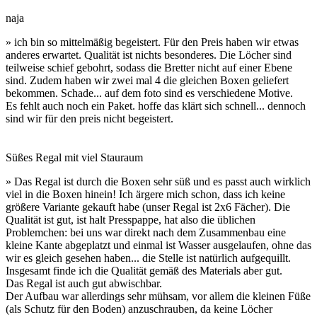
naja
» ich bin so mittelmäßig begeistert. Für den Preis haben wir etwas
anderes erwartet. Qualität ist nichts besonderes. Die Löcher sind
teilweise schief gebohrt, sodass die Bretter nicht auf einer Ebene
sind. Zudem haben wir zwei mal 4 die gleichen Boxen geliefert
bekommen. Schade... auf dem foto sind es verschiedene Motive.
Es fehlt auch noch ein Paket. hoffe das klärt sich schnell... dennoch
sind wir für den preis nicht begeistert.
Süßes Regal mit viel Stauraum
» Das Regal ist durch die Boxen sehr süß und es passt auch wirklich
viel in die Boxen hinein! Ich ärgere mich schon, dass ich keine
größere Variante gekauft habe (unser Regal ist 2x6 Fächer). Die
Qualität ist gut, ist halt Presspappe, hat also die üblichen
Problemchen: bei uns war direkt nach dem Zusammenbau eine
kleine Kante abgeplatzt und einmal ist Wasser ausgelaufen, ohne das
wir es gleich gesehen haben... die Stelle ist natürlich aufgequillt.
Insgesamt finde ich die Qualität gemäß des Materials aber gut.
Das Regal ist auch gut abwischbar.
Der Aufbau war allerdings sehr mühsam, vor allem die kleinen Füße
(als Schutz für den Boden) anzuschrauben, da keine Löcher