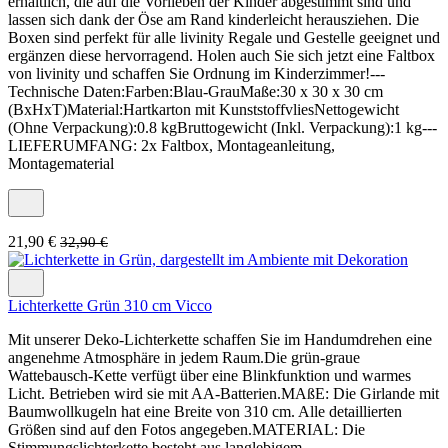
erhältlich, die auf die Vorlieben der Kinder abgestimmt sind und
lassen sich dank der Öse am Rand kinderleicht herausziehen. Die
Boxen sind perfekt für alle livinity Regale und Gestelle geeignet und
ergänzen diese hervorragend. Holen auch Sie sich jetzt eine Faltbox
von livinity und schaffen Sie Ordnung im Kinderzimmer!---
Technische Daten:Farben:Blau-GrauMaße:30 x 30 x 30 cm
(BxHxT)Material:Hartkarton mit KunststoffvliesNettogewicht
(Ohne Verpackung):0.8 kgBruttogewicht (Inkl. Verpackung):1 kg---
LIEFERUMFANG: 2x Faltbox, Montageanleitung,
Montagematerial
21,90 €
32,90 €
Lichterkette Grün 310 cm Vicco
Mit unserer Deko-Lichterkette schaffen Sie im Handumdrehen eine
angenehme Atmosphäre in jedem Raum.Die grün-graue
Wattebausch-Kette verfügt über eine Blinkfunktion und warmes
Licht. Betrieben wird sie mit AA-Batterien.MAßE: Die Girlande mit
Baumwollkugeln hat eine Breite von 310 cm. Alle detaillierten
Größen sind auf den Fotos angegeben.MATERIAL: Die
Stimmungslichterkette besteht aus langlebigem