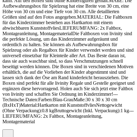
kann. Auf den Boxen sind bunte Kinderfiguren gemalt.MAßE: Die
Aufbewahrungsbox für Spielzeug hat eine Breite von 30 cm, eine
Höhe von 30 cm und eine Tiefe von 30 cm. Alle detaillierten
Größen sind auf den Fotos angegeben.MATERIAL: Die Faltboxen
für das Kinderzimmer bestehen aus Hartkarton mit einem
abwischbaren KunststoffvliesLIEFERUMFANG: 2x Faltbox,
Montageanleitung, MontagematerialDie Faltboxen von livinity sind
die perfekte Lösung, um das Kinderzimmer aufgeräumt und
ordentlich zu halten. Sie können als Aufbewahrungsbox für
Spielzeug oder als Regalbox für Kinder verwendet werden und sind
universell einsetzbar für Kleinteile aller Art. Das Beste daran ist,
dass sie auch waschbar sind, so dass Verschmutzungen schnell
beseitigt werden können. Die Boxen sind in verschiedenen Motiven
erhältlich, die auf die Vorlieben der Kinder abgestimmt sind und
lassen sich dank der Öse am Rand kinderleicht herausziehen. Die
Boxen sind perfekt für alle livinity Regale und Gestelle geeignet und
ergänzen diese hervorragend. Holen auch Sie sich jetzt eine Faltbox
von livinity und schaffen Sie Ordnung im Kinderzimmer!---
Technische Daten:Farben:Blau-GrauMaße:30 x 30 x 30 cm
(BxHxT)Material:Hartkarton mit KunststoffvliesNettogewicht
(Ohne Verpackung):0.8 kgBruttogewicht (Inkl. Verpackung):1 kg---
LIEFERUMFANG: 2x Faltbox, Montageanleitung,
Montagematerial