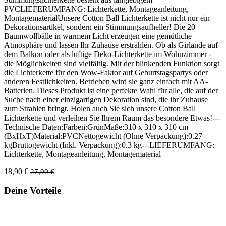
PVCLIEFERUMFANG: Lichterkette, Montageanleitung,
MontagematerialUnsere Cotton Ball Lichterkette ist nicht nur ein
Dekorationsartikel, sondern ein Stimmungsaufheller! Die 20
Baumwollbälle in warmem Licht erzeugen eine gemütliche
Atmosphäre und lassen Ihr Zuhause erstrahlen. Ob als Girlande auf
dem Balkon oder als luftige Deko-Lichterkette im Wohnzimmer -
die Möglichkeiten sind vielfältig. Mit der blinkenden Funktion sorgt
die Lichterkette für den Wow-Faktor auf Geburtstagspartys oder
anderen Festlichkeiten. Betrieben wird sie ganz einfach mit AA-
Batterien. Dieses Produkt ist eine perfekte Wahl für alle, die auf der
Suche nach einer einzigartigen Dekoration sind, die ihr Zuhause
zum Strahlen bringt. Holen auch Sie sich unsere Cotton Ball
Lichterkette und verleihen Sie Ihrem Raum das besondere Etwas!---
Technische Daten:Farben:GrünMaße:310 x 310 x 310 cm
(BxHxT)Material:PVCNettogewicht (Ohne Verpackung):0.27
kgBruttogewicht (Inkl. Verpackung):0.3 kg---LIEFERUMFANG:
Lichterkette, Montageanleitung, Montagematerial
18,90 €
27,90 €
Deine Vorteile