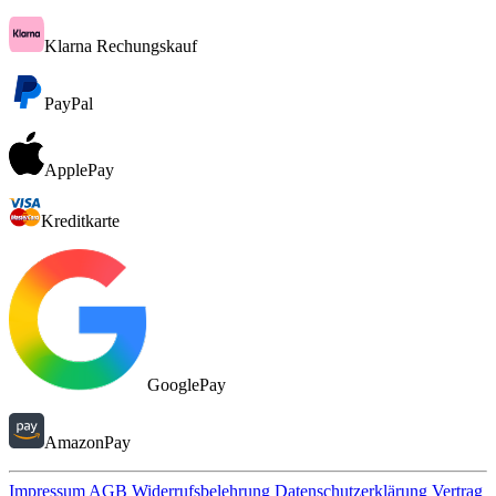
Klarna Rechungskauf
PayPal
ApplePay
Kreditkarte
GooglePay
AmazonPay
Impressum
AGB
Widerrufsbelehrung
Datenschutzerklärung
Vertrag