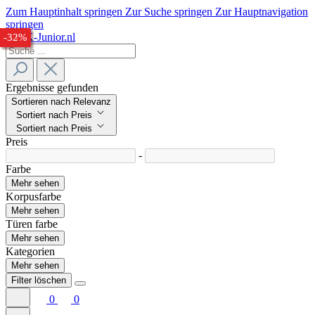
Zum Hauptinhalt springen
Zur Suche springen
Zur Hauptnavigation
springen
-32%
-33%
-33%
-32%
Ergebnisse gefunden
Sortieren nach Relevanz
Sortiert nach Preis
Sortiert nach Preis
Preis
-
Farbe
Mehr sehen
Korpusfarbe
Mehr sehen
Türen farbe
Mehr sehen
Kategorien
Mehr sehen
Filter löschen
0
0