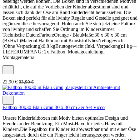
beseitigt werden können. Die Boxen sind in verschiedenen Motiven
erhältlich, die auf die Vorlieben der Kinder abgestimmt sind und
lassen sich dank der Öse am Rand kinderleicht herausziehen. Die
Boxen sind perfekt für alle livinity Regale und Gestelle geeignet und
ergänzen diese hervorragend. Holen auch Sie sich jetzt eine Faltbox
von livinity und schaffen Sie Ordnung im Kinderzimmer!---
Technische Daten:Farben:Orange / BlauMaße:30 x 30 x 30 cm
(BxHxT)Material:Hartkarton mit KunststoffvliesNettogewicht
(Ohne Verpackung):0.8 kgBruttogewicht (Inkl. Verpackung):1 kg---
LIEFERUMFANG: 2x Faltbox, Montageanleitung,
Montagematerial
22,90 €
33,90 €
Faltbox 30x30 Blau-Grau 30 x 30 cm 2er Set Vicco
Unsere Kinderfaltboxen mit Motiv bieten optimales Design und
Freude an der Benutzung. Ein Must-Have für jedes Haus mit
Kindern.Die Regalbox für Kinder ist abwaschbar und mit einer Öse
ausgestattet, durch die ein Finger leicht herausgezogen werden