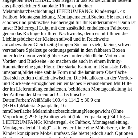
angegeben.MATERIAL: Das Regal für das Kinderzimmer besteht
aus pflegeleichter Spanplatte 16 mm, mit einer
MelaminharzbeschichtungLIEFERUMFANG: Kinderregal, 4x
Faltbox, Montageanleitung, Montagematerial.Suchen Sie noch ein
schönes und praktisches Bücherregal für Ihr Kinderzimmer?Dann ist
unser Bücherregal Luigi mit den zusätzlich enthaltenen Faltboxen
genau das Richtige für Ihren Nachwuchs, denn es hilft Ihnen die
Lieblingsbücher der Kleinen stilvoll und in Reichweite
aufzubewahren.Gleichzeitig bringen Sie auch viele, kleine, schwer
verstaubare Spielzeuge ordnungsgemäß in den faltbaren Boxen
unter.Jede davon verfügt über zwei unterschiedliche Motive auf
Vorder- und Rückseite - so machen sie auch in einem livinity-
Raumteiler eine gute Figur. Der starke Karton, mit Kunststoffvlies
umspannt,bildet eine stabile Form und die laminierte Oberfläche
lässt sich zudem einfach abwischen. Die Metallösen an der Vorder-
und Rückseite ermöglichen ein einfaches Herausnehmen.Mit Hilfe
der im Lieferumfang enthaltenen, bebilderten Montageanleitung ist
der Aufbau denkbar einfach!---Technische
Daten:Farben:WeißMaße:100.4 x 114.2 x 30.9 cm
(BxHxT)Material:Spanplatte, 16
mmOberfläche:MelaminharzbeschichtungNettogewicht (Ohne
Verpackung):29.6 kgBruttogewicht (Inkl. Verpackung):34.1 kg---
LIEFERUMFANG: Kinderregal, 4x Faltbox, Montageanleitung,
Montagematerial."Luigi" ist in erster Linie eine Möbelserie, die für
Kinder konzipierte Möbel umfasst. Sie bietet jedoch auch Optionen