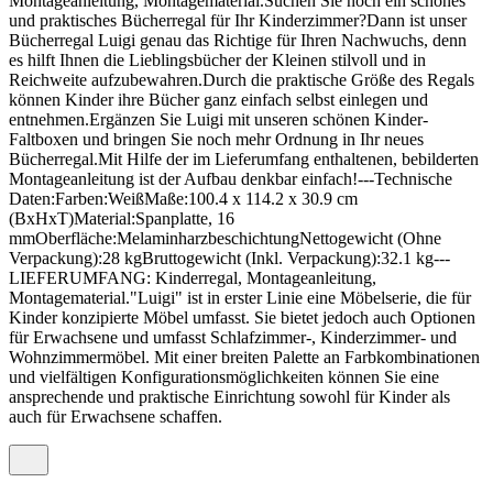
Montageanleitung, Montagematerial.Suchen Sie noch ein schönes
und praktisches Bücherregal für Ihr Kinderzimmer?Dann ist unser
Bücherregal Luigi genau das Richtige für Ihren Nachwuchs, denn
es hilft Ihnen die Lieblingsbücher der Kleinen stilvoll und in
Reichweite aufzubewahren.Durch die praktische Größe des Regals
können Kinder ihre Bücher ganz einfach selbst einlegen und
entnehmen.Ergänzen Sie Luigi mit unseren schönen Kinder-
Faltboxen und bringen Sie noch mehr Ordnung in Ihr neues
Bücherregal.Mit Hilfe der im Lieferumfang enthaltenen, bebilderten
Montageanleitung ist der Aufbau denkbar einfach!---Technische
Daten:Farben:WeißMaße:100.4 x 114.2 x 30.9 cm
(BxHxT)Material:Spanplatte, 16
mmOberfläche:MelaminharzbeschichtungNettogewicht (Ohne
Verpackung):28 kgBruttogewicht (Inkl. Verpackung):32.1 kg---
LIEFERUMFANG: Kinderregal, Montageanleitung,
Montagematerial."Luigi" ist in erster Linie eine Möbelserie, die für
Kinder konzipierte Möbel umfasst. Sie bietet jedoch auch Optionen
für Erwachsene und umfasst Schlafzimmer-, Kinderzimmer- und
Wohnzimmermöbel. Mit einer breiten Palette an Farbkombinationen
und vielfältigen Konfigurationsmöglichkeiten können Sie eine
ansprechende und praktische Einrichtung sowohl für Kinder als
auch für Erwachsene schaffen.