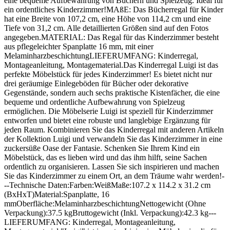
eine bequeme Aufbewahrung von Büchern und Spielzeug. Ideal für
ein ordentliches Kinderzimmer!MAßE: Das Bücherregal für Kinder
hat eine Breite von 107,2 cm, eine Höhe von 114,2 cm und eine
Tiefe von 31,2 cm. Alle detaillierten Größen sind auf den Fotos
angegeben.MATERIAL: Das Regal für das Kinderzimmer besteht
aus pflegeleichter Spanplatte 16 mm, mit einer
MelaminharzbeschichtungLIEFERUMFANG: Kinderregal,
Montageanleitung, Montagematerial.Das Kinderregal Luigi ist das
perfekte Möbelstück für jedes Kinderzimmer! Es bietet nicht nur
drei geräumige Einlegeböden für Bücher oder dekorative
Gegenstände, sondern auch sechs praktische Kistenfächer, die eine
bequeme und ordentliche Aufbewahrung von Spielzeug
ermöglichen. Die Möbelserie Luigi ist speziell für Kinderzimmer
entworfen und bietet eine robuste und langlebige Ergänzung für
jeden Raum. Kombinieren Sie das Kinderregal mit anderen Artikeln
der Kollektion Luigi und verwandeln Sie das Kinderzimmer in eine
zuckersüße Oase der Fantasie. Schenken Sie Ihrem Kind ein
Möbelstück, das es lieben wird und das ihm hilft, seine Sachen
ordentlich zu organisieren. Lassen Sie sich inspirieren und machen
Sie das Kinderzimmer zu einem Ort, an dem Träume wahr werden!-
--Technische Daten:Farben:WeißMaße:107.2 x 114.2 x 31.2 cm
(BxHxT)Material:Spanplatte, 16
mmOberfläche:MelaminharzbeschichtungNettogewicht (Ohne
Verpackung):37.5 kgBruttogewicht (Inkl. Verpackung):42.3 kg---
LIEFERUMFANG: Kinderregal, Montageanleitung,