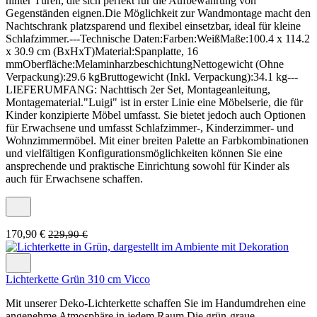
hinter Türen, die sich perfekt für die Aufbewahrung von
Gegenständen eignen.Die Möglichkeit zur Wandmontage macht den
Nachtschrank platzsparend und flexibel einsetzbar, ideal für kleine
Schlafzimmer.---Technische Daten:Farben:WeißMaße:100.4 x 114.2
x 30.9 cm (BxHxT)Material:Spanplatte, 16
mmOberfläche:MelaminharzbeschichtungNettogewicht (Ohne
Verpackung):29.6 kgBruttogewicht (Inkl. Verpackung):34.1 kg---
LIEFERUMFANG: Nachttisch 2er Set, Montageanleitung,
Montagematerial."Luigi" ist in erster Linie eine Möbelserie, die für
Kinder konzipierte Möbel umfasst. Sie bietet jedoch auch Optionen
für Erwachsene und umfasst Schlafzimmer-, Kinderzimmer- und
Wohnzimmermöbel. Mit einer breiten Palette an Farbkombinationen
und vielfältigen Konfigurationsmöglichkeiten können Sie eine
ansprechende und praktische Einrichtung sowohl für Kinder als
auch für Erwachsene schaffen.
170,90 €
229,90 €
Lichterkette Grün 310 cm Vicco
Mit unserer Deko-Lichterkette schaffen Sie im Handumdrehen eine
angenehme Atmosphäre in jedem Raum.Die grün-graue