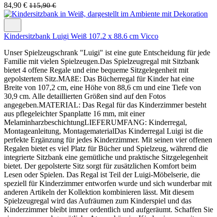
84,90 €
115,90 €
Kindersitzbank Luigi Weiß 107.2 x 88.6 cm Vicco
Unser Spielzeugschrank "Luigi" ist eine gute Entscheidung für jede
Familie mit vielen Spielzeugen.Das Spielzeugregal mit Sitzbank
bietet 4 offene Regale und eine bequeme Sitzgelegenheit mit
gepolstertem Sitz.MAßE: Das Bücherregal für Kinder hat eine
Breite von 107,2 cm, eine Höhe von 88,6 cm und eine Tiefe von
30,9 cm. Alle detaillierten Größen sind auf den Fotos
angegeben.MATERIAL: Das Regal für das Kinderzimmer besteht
aus pflegeleichter Spanplatte 16 mm, mit einer
MelaminharzbeschichtungLIEFERUMFANG: Kinderregal,
Montageanleitung, MontagematerialDas Kinderregal Luigi ist die
perfekte Ergänzung für jedes Kinderzimmer. Mit seinen vier offenen
Regalen bietet es viel Platz für Bücher und Spielzeug, während die
integrierte Sitzbank eine gemütliche und praktische Sitzgelegenheit
bietet. Der gepolsterte Sitz sorgt für zusätzlichen Komfort beim
Lesen oder Spielen. Das Regal ist Teil der Luigi-Möbelserie, die
speziell für Kinderzimmer entworfen wurde und sich wunderbar mit
anderen Artikeln der Kollektion kombinieren lässt. Mit diesem
Spielzeugregal wird das Aufräumen zum Kinderspiel und das
Kinderzimmer bleibt immer ordentlich und aufgeräumt. Schaffen Sie