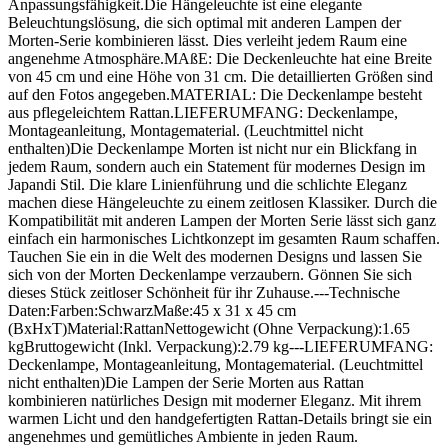
Anpassungsfähigkeit.Die Hängeleuchte ist eine elegante
Beleuchtungslösung, die sich optimal mit anderen Lampen der
Morten-Serie kombinieren lässt. Dies verleiht jedem Raum eine
angenehme Atmosphäre.MAßE: Die Deckenleuchte hat eine Breite
von 45 cm und eine Höhe von 31 cm. Die detaillierten Größen sind
auf den Fotos angegeben.MATERIAL: Die Deckenlampe besteht
aus pflegeleichtem Rattan.LIEFERUMFANG: Deckenlampe,
Montageanleitung, Montagematerial. (Leuchtmittel nicht
enthalten)Die Deckenlampe Morten ist nicht nur ein Blickfang in
jedem Raum, sondern auch ein Statement für modernes Design im
Japandi Stil. Die klare Linienführung und die schlichte Eleganz
machen diese Hängeleuchte zu einem zeitlosen Klassiker. Durch die
Kompatibilität mit anderen Lampen der Morten Serie lässt sich ganz
einfach ein harmonisches Lichtkonzept im gesamten Raum schaffen.
Tauchen Sie ein in die Welt des modernen Designs und lassen Sie
sich von der Morten Deckenlampe verzaubern. Gönnen Sie sich
dieses Stück zeitloser Schönheit für ihr Zuhause.---Technische
Daten:Farben:SchwarzMaße:45 x 31 x 45 cm
(BxHxT)Material:RattanNettogewicht (Ohne Verpackung):1.65
kgBruttogewicht (Inkl. Verpackung):2.79 kg---LIEFERUMFANG:
Deckenlampe, Montageanleitung, Montagematerial. (Leuchtmittel
nicht enthalten)Die Lampen der Serie Morten aus Rattan
kombinieren natürliches Design mit moderner Eleganz. Mit ihrem
warmen Licht und den handgefertigten Rattan-Details bringt sie ein
angenehmes und gemütliches Ambiente in jeden Raum.