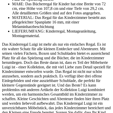
MAßE: Das Bücherregal für Kinder hat eine Breite von 72
cm, eine Höhe von 107,8 cm und eine Tiefe von 29,2 cm.
Alle detaillierten Größen sind auf den Fotos angegeben.
MATERIAL: Das Regal für das Kinderzimmer besteht aus
pflegeleichter Spanplatte 16 mm, mit einer
Melaminharzbeschichtung
LIEFERUMFANG: Kinderregal, Montageanleitung,
Montagematerial.
Das Kinderregal Luigi ist mehr als nur ein einfaches Regal. Es ist
ein wahrer Schatz für alle kleinen Entdecker und Abenteurer. Mit
seinen vielen Fächern, Boxen und Schubladen bietet es ausreichend
Platz für all das Spielzeug und die Bücher, die im Kinderzimmer
herumliegen. Doch das Beste daran ist, dass es Teil der Möbelserie
Luigi ist - einer Kollektion, die mit viel Liebe zum Detail speziell für
Kinderzimmer entworfen wurde. Das Regal ist nicht nur schön
anzusehen, sondern auch praktisch. Es verfügt über drei offene
Einlegeböden und eine ausziehbare Schublade, die perfekt für
kleinere Gegenstände geeignet ist. Und das Beste? Es kann
problemlos mit anderen Artikeln der Kollektion Luigi kombiniert
werden, um ein harmonisches Gesamtbild im Kinderzimmer zu
schaffen. Kleine Geschichten und Abenteuer finden hier ihren Platz
und werden liebevoll aufbewahrt. Das Kinderregal Luigi ist ein
unverzichtbares Möbelstück, das jedes Kinderzimmer bereichert und
den Kleinen eine Freude bereitet. Sorgen Sie dafür, dass Ihr Kind