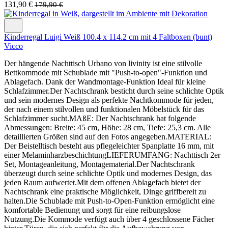
131,90 €
179,90 €
Kinderregal Luigi Weiß 100.4 x 114.2 cm mit 4 Faltboxen (bunt)
Vicco
Der hängende Nachttisch Urbano von livinity ist eine stilvolle
Bettkommode mit Schublade mit "Push-to-open"-Funktion und
Ablagefach. Dank der Wandmontage-Funktion Ideal für kleine
Schlafzimmer.Der Nachtschrank besticht durch seine schlichte Optik
und sein modernes Design als perfekte Nachtkommode für jeden,
der nach einem stilvollen und funktionalen Möbelstück für das
Schlafzimmer sucht.MAßE: Der Nachtschrank hat folgende
Abmessungen: Breite: 45 cm, Höhe: 28 cm, Tiefe: 25,3 cm. Alle
detaillierten Größen sind auf den Fotos angegeben.MATERIAL:
Der Beistelltisch besteht aus pflegeleichter Spanplatte 16 mm, mit
einer MelaminharzbeschichtungLIEFERUMFANG: Nachttisch 2er
Set, Montageanleitung, Montagematerial.Der Nachtschrank
überzeugt durch seine schlichte Optik und modernes Design, das
jeden Raum aufwertet.Mit dem offenen Ablagefach bietet der
Nachtschrank eine praktische Möglichkeit, Dinge griffbereit zu
halten.Die Schublade mit Push-to-Open-Funktion ermöglicht eine
komfortable Bedienung und sorgt für eine reibungslose
Nutzung.Die Kommode verfügt auch über 4 geschlossene Fächer