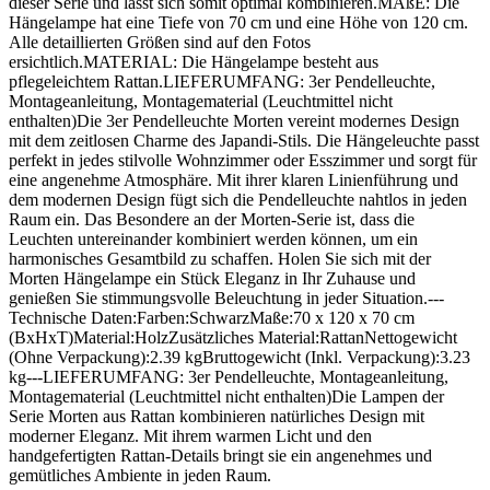
dieser Serie und lässt sich somit optimal kombinieren.MAßE: Die
Hängelampe hat eine Tiefe von 70 cm und eine Höhe von 120 cm.
Alle detaillierten Größen sind auf den Fotos
ersichtlich.MATERIAL: Die Hängelampe besteht aus
pflegeleichtem Rattan.LIEFERUMFANG: 3er Pendelleuchte,
Montageanleitung, Montagematerial (Leuchtmittel nicht
enthalten)Die 3er Pendelleuchte Morten vereint modernes Design
mit dem zeitlosen Charme des Japandi-Stils. Die Hängeleuchte passt
perfekt in jedes stilvolle Wohnzimmer oder Esszimmer und sorgt für
eine angenehme Atmosphäre. Mit ihrer klaren Linienführung und
dem modernen Design fügt sich die Pendelleuchte nahtlos in jeden
Raum ein. Das Besondere an der Morten-Serie ist, dass die
Leuchten untereinander kombiniert werden können, um ein
harmonisches Gesamtbild zu schaffen. Holen Sie sich mit der
Morten Hängelampe ein Stück Eleganz in Ihr Zuhause und
genießen Sie stimmungsvolle Beleuchtung in jeder Situation.---
Technische Daten:Farben:SchwarzMaße:70 x 120 x 70 cm
(BxHxT)Material:HolzZusätzliches Material:RattanNettogewicht
(Ohne Verpackung):2.39 kgBruttogewicht (Inkl. Verpackung):3.23
kg---LIEFERUMFANG: 3er Pendelleuchte, Montageanleitung,
Montagematerial (Leuchtmittel nicht enthalten)Die Lampen der
Serie Morten aus Rattan kombinieren natürliches Design mit
moderner Eleganz. Mit ihrem warmen Licht und den
handgefertigten Rattan-Details bringt sie ein angenehmes und
gemütliches Ambiente in jeden Raum.