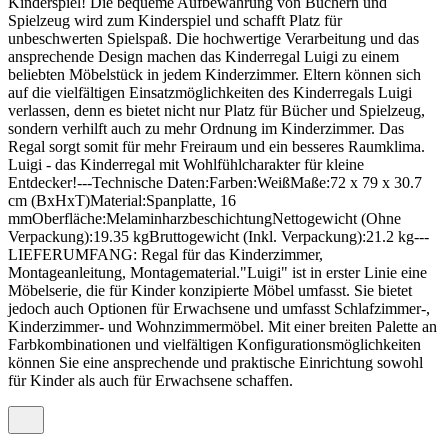
Kinderspiel! Die bequeme Aufbewahrung von Büchern und
Spielzeug wird zum Kinderspiel und schafft Platz für
unbeschwerten Spielspaß. Die hochwertige Verarbeitung und das
ansprechende Design machen das Kinderregal Luigi zu einem
beliebten Möbelstück in jedem Kinderzimmer. Eltern können sich
auf die vielfältigen Einsatzmöglichkeiten des Kinderregals Luigi
verlassen, denn es bietet nicht nur Platz für Bücher und Spielzeug,
sondern verhilft auch zu mehr Ordnung im Kinderzimmer. Das
Regal sorgt somit für mehr Freiraum und ein besseres Raumklima.
Luigi - das Kinderregal mit Wohlfühlcharakter für kleine
Entdecker!---Technische Daten:Farben:WeißMaße:72 x 79 x 30.7
cm (BxHxT)Material:Spanplatte, 16
mmOberfläche:MelaminharzbeschichtungNettogewicht (Ohne
Verpackung):19.35 kgBruttogewicht (Inkl. Verpackung):21.2 kg---
LIEFERUMFANG: Regal für das Kinderzimmer,
Montageanleitung, Montagematerial."Luigi" ist in erster Linie eine
Möbelserie, die für Kinder konzipierte Möbel umfasst. Sie bietet
jedoch auch Optionen für Erwachsene und umfasst Schlafzimmer-,
Kinderzimmer- und Wohnzimmermöbel. Mit einer breiten Palette an
Farbkombinationen und vielfältigen Konfigurationsmöglichkeiten
können Sie eine ansprechende und praktische Einrichtung sowohl
für Kinder als auch für Erwachsene schaffen.