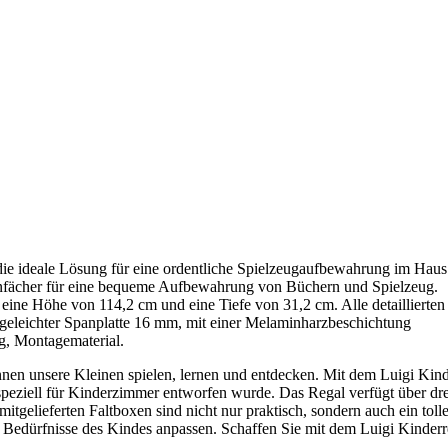
ie ideale Lösung für eine ordentliche Spielzeugaufbewahrung im Haus
tenfächer für eine bequeme Aufbewahrung von Büchern und Spielzeug.
eine Höhe von 114,2 cm und eine Tiefe von 31,2 cm. Alle detaillierte
eleichter Spanplatte 16 mm, mit einer Melaminharzbeschichtung
, Montagematerial.
önnen unsere Kleinen spielen, lernen und entdecken. Mit dem Luigi Ki
 speziell für Kinderzimmer entworfen wurde. Das Regal verfügt über dr
gelieferten Faltboxen sind nicht nur praktisch, sondern auch ein tol
ie Bedürfnisse des Kindes anpassen. Schaffen Sie mit dem Luigi Kinderr