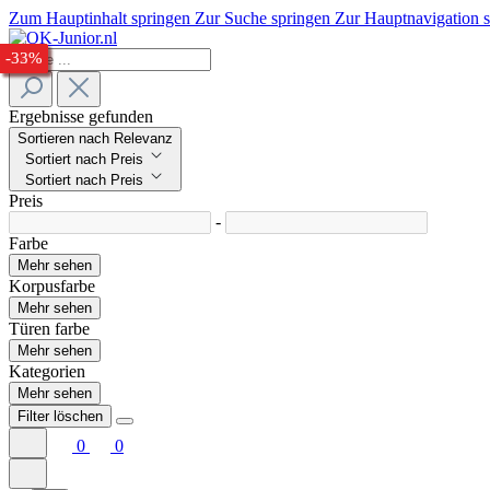
Zum Hauptinhalt springen
Zur Suche springen
Zur Hauptnavigation 
-28%
-24%
-23%
-27%
-28%
-32%
-33%
Ergebnisse gefunden
Sortieren nach Relevanz
Sortiert nach Preis
Sortiert nach Preis
Preis
-
Farbe
Mehr sehen
Korpusfarbe
Mehr sehen
Türen farbe
Mehr sehen
Kategorien
Mehr sehen
Filter löschen
0
0