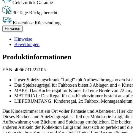
Geld zurück Garantie
30 Tage Rückgaberecht
Kostenlose Rücksendung
Hinweise
Hinweise
Bewertungen
Produktinformationen
EAN: 4066731227105
Unser Spielzeugschrank "Luigi" mit Aufbewahrungsboxen ist d
Das Spielzeugregal für Faltboxen bietet 3 Ablagen und 4 Kis
MAßE: Das Bücherregal für Kinder hat eine Breite von 72 cm, 
MATERIAL: Das Regal für das Kinderzimmer besteht aus pfleg
LIEFERUMFANG: Kinderregal, 2x Faltbox, Montageanleitung
Das Kinderzimmer ist ein Ort voller Fantasie und Abenteuer. Hier k
Dieses Bücher- und Spielzeugregal ist Teil der Möbelserie Luigi, die
Aufbewahrung von Büchern und Spielzeug ermöglichen. Die beiden mit
anderen Artikeln der Kollektion Luigi und lässt sich so perfekt auf d
an dem sie ihrer Fantasie und Kreativität freien Lauf lassen können.