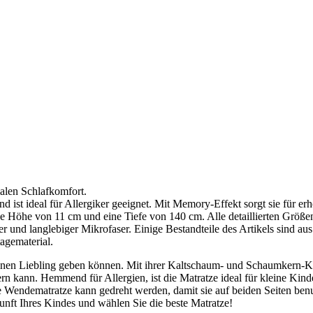
alen Schlafkomfort.
d ist ideal für Allergiker geeignet. Mit Memory-Effekt sorgt sie für er
 Höhe von 11 cm und eine Tiefe von 140 cm. Alle detaillierten Größe
 langlebiger Mikrofaser. Einige Bestandteile des Artikels sind aus P
gematerial.
inen Liebling geben können. Mit ihrer Kaltschaum- und Schaumkern-Kon
kann. Hemmend für Allergien, ist die Matratze ideal für kleine Kinder
e Wendematratze kann gedreht werden, damit sie auf beiden Seiten benu
unft Ihres Kindes und wählen Sie die beste Matratze!