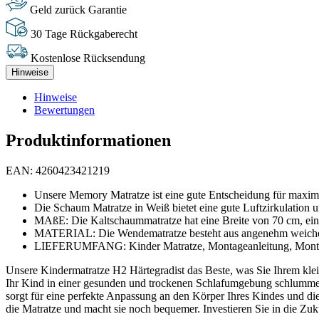
Geld zurück Garantie
30 Tage Rückgaberecht
Kostenlose Rücksendung
Hinweise
Hinweise
Bewertungen
Produktinformationen
EAN: 4260423421219
Unsere Memory Matratze ist eine gute Entscheidung für maxim
Die Schaum Matratze in Weiß bietet eine gute Luftzirkulation un
MAßE: Die Kaltschaummatratze hat eine Breite von 70 cm, eine
MATERIAL: Die Wendematratze besteht aus angenehm weicher und
LIEFERUMFANG: Kinder Matratze, Montageanleitung, Monta
Unsere Kindermatratze H2 Härtegradist das Beste, was Sie Ihrem kle
Ihr Kind in einer gesunden und trockenen Schlafumgebung schlummern 
sorgt für eine perfekte Anpassung an den Körper Ihres Kindes und di
die Matratze und macht sie noch bequemer. Investieren Sie in die Zuk