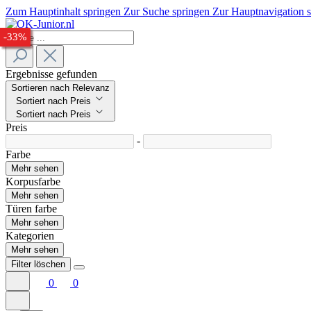
Zum Hauptinhalt springen
Zur Suche springen
Zur Hauptnavigation 
-27%
-23%
-33%
-32%
-33%
Ergebnisse gefunden
Sortieren nach Relevanz
Sortiert nach Preis
Sortiert nach Preis
Preis
-
Farbe
Mehr sehen
Korpusfarbe
Mehr sehen
Türen farbe
Mehr sehen
Kategorien
Mehr sehen
Filter löschen
0
0