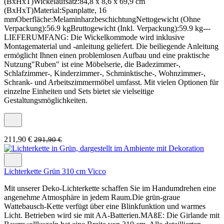
(BxHxT)Wickelaufsatz:84,8 x 8,6 x 69,9 cm
(BxHxT)Material:Spanplatte, 16
mmOberfläche:MelaminharzbeschichtungNettogewicht (Ohne
Verpackung):56.9 kgBruttogewicht (Inkl. Verpackung):59.9 kg---
LIEFERUMFANG: Die Wickelkommode wird inklusive
Montagematerial und -anleitung geliefert. Die beiliegende Anleitung
ermöglicht Ihnen einen problemlosen Aufbau und eine praktische
Nutzung"Ruben" ist eine Möbelserie, die Badezimmer-,
Schlafzimmer-, Kinderzimmer-, Schminktische-, Wohnzimmer-,
Schrank- und Arbeitszimmermöbel umfasst. Mit vielen Optionen für
einzelne Einheiten und Sets bietet sie vielseitige
Gestaltungsmöglichkeiten.
211,90 €
291,90 €
Lichterkette Grün 310 cm Vicco
Mit unserer Deko-Lichterkette schaffen Sie im Handumdrehen eine
angenehme Atmosphäre in jedem Raum.Die grün-graue
Wattebausch-Kette verfügt über eine Blinkfunktion und warmes
Licht. Betrieben wird sie mit AA-Batterien.MAßE: Die Girlande mit