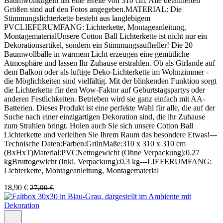
Baumwollkugeln hat eine Breite von 310 cm. Alle detaillierten
Größen sind auf den Fotos angegeben.MATERIAL: Die
Stimmungslichterkette besteht aus langlebigem
PVCLIEFERUMFANG: Lichterkette, Montageanleitung,
MontagematerialUnsere Cotton Ball Lichterkette ist nicht nur ein
Dekorationsartikel, sondern ein Stimmungsaufheller! Die 20
Baumwollbälle in warmem Licht erzeugen eine gemütliche
Atmosphäre und lassen Ihr Zuhause erstrahlen. Ob als Girlande auf
dem Balkon oder als luftige Deko-Lichterkette im Wohnzimmer -
die Möglichkeiten sind vielfältig. Mit der blinkenden Funktion sorgt
die Lichterkette für den Wow-Faktor auf Geburtstagspartys oder
anderen Festlichkeiten. Betrieben wird sie ganz einfach mit AA-
Batterien. Dieses Produkt ist eine perfekte Wahl für alle, die auf der
Suche nach einer einzigartigen Dekoration sind, die ihr Zuhause
zum Strahlen bringt. Holen auch Sie sich unsere Cotton Ball
Lichterkette und verleihen Sie Ihrem Raum das besondere Etwas!---
Technische Daten:Farben:GrünMaße:310 x 310 x 310 cm
(BxHxT)Material:PVCNettogewicht (Ohne Verpackung):0.27
kgBruttogewicht (Inkl. Verpackung):0.3 kg---LIEFERUMFANG:
Lichterkette, Montageanleitung, Montagematerial
18,90 €
27,90 €