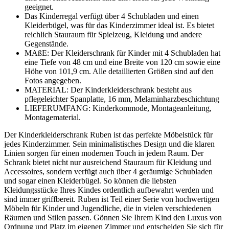
geeignet.
Das Kinderregal verfügt über 4 Schubladen und einen
Kleiderbügel, was für das Kinderzimmer ideal ist. Es bietet
reichlich Stauraum für Spielzeug, Kleidung und andere
Gegenstände.
MAßE: Der Kleiderschrank für Kinder mit 4 Schubladen hat
eine Tiefe von 48 cm und eine Breite von 120 cm sowie eine
Höhe von 101,9 cm. Alle detaillierten Größen sind auf den
Fotos angegeben.
MATERIAL: Der Kinderkleiderschrank besteht aus
pflegeleichter Spanplatte, 16 mm, Melaminharzbeschichtung
LIEFERUMFANG: Kinderkommode, Montageanleitung,
Montagematerial.
Der Kinderkleiderschrank Ruben ist das perfekte Möbelstück für
jedes Kinderzimmer. Sein minimalistisches Design und die klaren
Linien sorgen für einen modernen Touch in jedem Raum. Der
Schrank bietet nicht nur ausreichend Stauraum für Kleidung und
Accessoires, sondern verfügt auch über 4 geräumige Schubladen
und sogar einen Kleiderbügel. So können die liebsten
Kleidungsstücke Ihres Kindes ordentlich aufbewahrt werden und
sind immer griffbereit. Ruben ist Teil einer Serie von hochwertigen
Möbeln für Kinder und Jugendliche, die in vielen verschiedenen
Räumen und Stilen passen. Gönnen Sie Ihrem Kind den Luxus von
Ordnung und Platz im eigenen Zimmer und entscheiden Sie sich für