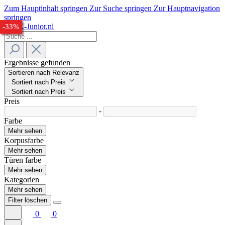
Zum Hauptinhalt springen
Zur Suche springen
Zur Hauptnavigation
springen
-23%
-27%
-27%
-32%
-33%
Ergebnisse gefunden
Sortieren nach Relevanz
Sortiert nach Preis
Sortiert nach Preis
Preis
-
Farbe
Mehr sehen
Korpusfarbe
Mehr sehen
Türen farbe
Mehr sehen
Kategorien
Mehr sehen
Filter löschen
0
0