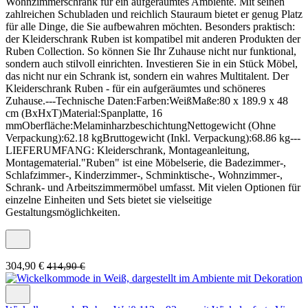
Wohnzimmerschrank für ein aufgeräumtes Ambiente. Mit seinen
zahlreichen Schubladen und reichlich Stauraum bietet er genug Platz
für alle Dinge, die Sie aufbewahren möchten. Besonders praktisch:
der Kleiderschrank Ruben ist kompatibel mit anderen Produkten der
Ruben Collection. So können Sie Ihr Zuhause nicht nur funktional,
sondern auch stilvoll einrichten. Investieren Sie in ein Stück Möbel,
das nicht nur ein Schrank ist, sondern ein wahres Multitalent. Der
Kleiderschrank Ruben - für ein aufgeräumtes und schöneres
Zuhause.---Technische Daten:Farben:WeißMaße:80 x 189.9 x 48
cm (BxHxT)Material:Spanplatte, 16
mmOberfläche:MelaminharzbeschichtungNettogewicht (Ohne
Verpackung):62.18 kgBruttogewicht (Inkl. Verpackung):68.86 kg---
LIEFERUMFANG: Kleiderschrank, Montageanleitung,
Montagematerial."Ruben" ist eine Möbelserie, die Badezimmer-,
Schlafzimmer-, Kinderzimmer-, Schminktische-, Wohnzimmer-,
Schrank- und Arbeitszimmermöbel umfasst. Mit vielen Optionen für
einzelne Einheiten und Sets bietet sie vielseitige
Gestaltungsmöglichkeiten.
304,90 €
414,90 €