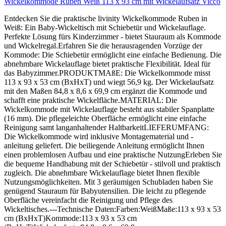
Wickelkommode Ruben Weiß 113 x 93 cm mit Wickelaufsatz Vicco
Entdecken Sie die praktische livinity Wickelkommode Ruben in
Weiß: Ein Baby-Wickeltisch mit Schiebetür und Wickelauflage.
Perfekte Lösung fürs Kinderzimmer - bietet Stauraum als Kommode
und Wickelregal.Erfahren Sie die herausragenden Vorzüge der
Kommode: Die Schiebetür ermöglicht eine einfache Bedienung. Die
abnehmbare Wickelauflage bietet praktische Flexibilität. Ideal für
das Babyzimmer.PRODUKTMAßE: Die Wickelkommode misst
113 x 93 x 53 cm (BxHxT) und wiegt 56,9 kg. Der Wickelaufsatz
mit den Maßen 84,8 x 8,6 x 69,9 cm ergänzt die Kommode und
schafft eine praktische Wickelfläche.MATERIAL: Die
Wickelkommode mit Wickelauflage besteht aus stabiler Spanplatte
(16 mm). Die pflegeleichte Oberfläche ermöglicht eine einfache
Reinigung samt langanhaltender HaltbarkeitLIEFERUMFANG:
Die Wickelkommode wird inklusive Montagematerial und -
anleitung geliefert. Die beiliegende Anleitung ermöglicht Ihnen
einen problemlosen Aufbau und eine praktische NutzungErleben Sie
die bequeme Handhabung mit der Schiebetür - stilvoll und praktisch
zugleich. Die abnehmbare Wickelauflage bietet Ihnen flexible
Nutzungsmöglichkeiten. Mit 3 geräumigen Schubladen haben Sie
genügend Stauraum für Babyutensilien. Die leicht zu pflegende
Oberfläche vereinfacht die Reinigung und Pflege des
Wickeltisches.---Technische Daten:Farben:WeißMaße:113 x 93 x 53
cm (BxHxT)Kommode:113 x 93 x 53 cm