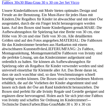
Faltbox 30x30 Blau-Grau 30 x 30 cm 2er Set Vicco
Unsere Kinderfaltboxen mit Motiv bieten optimales Design und
Freude an der Benutzung. Ein Must-Have für jedes Haus mit
Kindern.Die Regalbox für Kinder ist abwaschbar und mit einer Öse
ausgestattet, durch die ein Finger leicht herausgezogen werden
kann. Auf den Boxen sind bunte Kinderfiguren gemalt.MAßE: Die
Aufbewahrungsbox für Spielzeug hat eine Breite von 30 cm, eine
Höhe von 30 cm und eine Tiefe von 30 cm. Alle detaillierten
Größen sind auf den Fotos angegeben.MATERIAL: Die Faltboxen
für das Kinderzimmer bestehen aus Hartkarton mit einem
abwischbaren KunststoffvliesLIEFERUMFANG: 2x Faltbox,
Montageanleitung, MontagematerialDie Faltboxen von livinity sind
die perfekte Lösung, um das Kinderzimmer aufgeräumt und
ordentlich zu halten. Sie können als Aufbewahrungsbox für
Spielzeug oder als Regalbox für Kinder verwendet werden und sind
universell einsetzbar für Kleinteile aller Art. Das Beste daran ist,
dass sie auch waschbar sind, so dass Verschmutzungen schnell
beseitigt werden können. Die Boxen sind in verschiedenen Motiven
erhältlich, die auf die Vorlieben der Kinder abgestimmt sind und
lassen sich dank der Öse am Rand kinderleicht herausziehen. Die
Boxen sind perfekt für alle livinity Regale und Gestelle geeignet und
ergänzen diese hervorragend. Holen auch Sie sich jetzt eine Faltbox
von livinity und schaffen Sie Ordnung im Kinderzimmer!---
Technische Daten:Farben:Blau-GrauMaße:30 x 30 x 30 cm