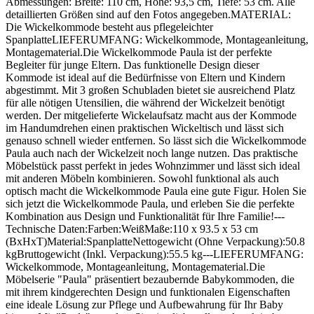
Abmessungen: Breite: 110 cm, Höhe: 93,5 cm, Tiefe: 53 cm. Alle
detaillierten Größen sind auf den Fotos angegeben.MATERIAL:
Die Wickelkommode besteht aus pflegeleichter
SpanplatteLIEFERUMFANG: Wickelkommode, Montageanleitung,
Montagematerial.Die Wickelkommode Paula ist der perfekte
Begleiter für junge Eltern. Das funktionelle Design dieser
Kommode ist ideal auf die Bedürfnisse von Eltern und Kindern
abgestimmt. Mit 3 großen Schubladen bietet sie ausreichend Platz
für alle nötigen Utensilien, die während der Wickelzeit benötigt
werden. Der mitgelieferte Wickelaufsatz macht aus der Kommode
im Handumdrehen einen praktischen Wickeltisch und lässt sich
genauso schnell wieder entfernen. So lässt sich die Wickelkommode
Paula auch nach der Wickelzeit noch lange nutzen. Das praktische
Möbelstück passt perfekt in jedes Wohnzimmer und lässt sich ideal
mit anderen Möbeln kombinieren. Sowohl funktional als auch
optisch macht die Wickelkommode Paula eine gute Figur. Holen Sie
sich jetzt die Wickelkommode Paula, und erleben Sie die perfekte
Kombination aus Design und Funktionalität für Ihre Familie!---
Technische Daten:Farben:WeißMaße:110 x 93.5 x 53 cm
(BxHxT)Material:SpanplatteNettogewicht (Ohne Verpackung):50.8
kgBruttogewicht (Inkl. Verpackung):55.5 kg---LIEFERUMFANG:
Wickelkommode, Montageanleitung, Montagematerial.Die
Möbelserie "Paula" präsentiert bezaubernde Babykommoden, die
mit ihrem kindgerechten Design und funktionalen Eigenschaften
eine ideale Lösung zur Pflege und Aufbewahrung für Ihr Baby