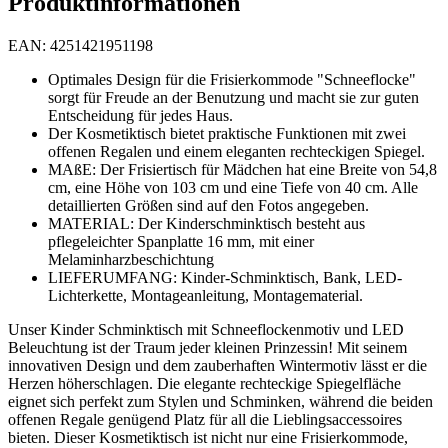
Produktinformationen
EAN: 4251421951198
Optimales Design für die Frisierkommode "Schneeflocke"
sorgt für Freude an der Benutzung und macht sie zur guten
Entscheidung für jedes Haus.
Der Kosmetiktisch bietet praktische Funktionen mit zwei
offenen Regalen und einem eleganten rechteckigen Spiegel.
MAßE: Der Frisiertisch für Mädchen hat eine Breite von 54,8
cm, eine Höhe von 103 cm und eine Tiefe von 40 cm. Alle
detaillierten Größen sind auf den Fotos angegeben.
MATERIAL: Der Kinderschminktisch besteht aus
pflegeleichter Spanplatte 16 mm, mit einer
Melaminharzbeschichtung
LIEFERUMFANG: Kinder-Schminktisch, Bank, LED-
Lichterkette, Montageanleitung, Montagematerial.
Unser Kinder Schminktisch mit Schneeflockenmotiv und LED
Beleuchtung ist der Traum jeder kleinen Prinzessin! Mit seinem
innovativen Design und dem zauberhaften Wintermotiv lässt er die
Herzen höherschlagen. Die elegante rechteckige Spiegelfläche
eignet sich perfekt zum Stylen und Schminken, während die beiden
offenen Regale genügend Platz für all die Lieblingsaccessoires
bieten. Dieser Kosmetiktisch ist nicht nur eine Frisierkommode,