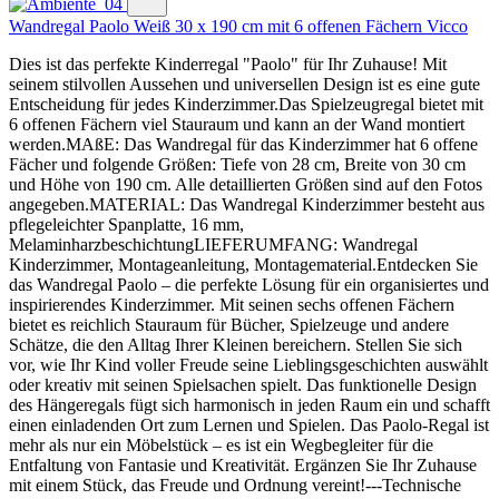
Wandregal Paolo Weiß 30 x 190 cm mit 6 offenen Fächern Vicco
Dies ist das perfekte Kinderregal "Paolo" für Ihr Zuhause! Mit
seinem stilvollen Aussehen und universellen Design ist es eine gute
Entscheidung für jedes Kinderzimmer.Das Spielzeugregal bietet mit
6 offenen Fächern viel Stauraum und kann an der Wand montiert
werden.MAßE: Das Wandregal für das Kinderzimmer hat 6 offene
Fächer und folgende Größen: Tiefe von 28 cm, Breite von 30 cm
und Höhe von 190 cm. Alle detaillierten Größen sind auf den Fotos
angegeben.MATERIAL: Das Wandregal Kinderzimmer besteht aus
pflegeleichter Spanplatte, 16 mm,
MelaminharzbeschichtungLIEFERUMFANG: Wandregal
Kinderzimmer, Montageanleitung, Montagematerial.Entdecken Sie
das Wandregal Paolo – die perfekte Lösung für ein organisiertes und
inspirierendes Kinderzimmer. Mit seinen sechs offenen Fächern
bietet es reichlich Stauraum für Bücher, Spielzeuge und andere
Schätze, die den Alltag Ihrer Kleinen bereichern. Stellen Sie sich
vor, wie Ihr Kind voller Freude seine Lieblingsgeschichten auswählt
oder kreativ mit seinen Spielsachen spielt. Das funktionelle Design
des Hängeregals fügt sich harmonisch in jeden Raum ein und schafft
einen einladenden Ort zum Lernen und Spielen. Das Paolo-Regal ist
mehr als nur ein Möbelstück – es ist ein Wegbegleiter für die
Entfaltung von Fantasie und Kreativität. Ergänzen Sie Ihr Zuhause
mit einem Stück, das Freude und Ordnung vereint!---Technische