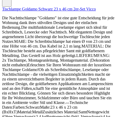
Tischlampe Goldamo Schwarz 23 x 46 cm 2er-Set Vicco
Die Nachttischlampe "Goldamo" ist eine gute Entscheidung für jede
Wohnung dank ihres stilvollen Designs und der einfachen
Bedienung.Die multifunktionale Leselampe eignet sich ideal für
Schreibtisch, Leseecke oder Nachttisch. Mit elegantem Design und
angenehmem Licht überzeugt die hochwertige Tischleuchte jeden
Nutzer.MAßE: Die Schreibtischlampe hat einen Ø von 23 cm und
eine Höhe von 46 cm. Das Kabel ist 2,1 m lang.MATERIAL: Die
Tischleuchte besteht aus pflegeleichter Samt mit goldfarbenem
Metallring. Das Gestell ist aus Holz gefertigt.LIEFERUMFANG:
2x Tischlampe, Montageanleitung, Montagematerial. (Dekoration
nicht enthalten)Erleuchten Sie Ihren Wohnraum mit der luxuriösen
Tischlampe Goldamo!Ob als Schreibtischlampe, Leselampe oder
Nachttischlampe - die vielseitigen Einsatzmöglichkeiten macht sie
zu einem unverzichtbaren Begleiter in jedem Raum. Durch das
zeitlose Design, die goldfarbenen Applikationen am Lampenschirm
und an den Füßen,schafft Sie eine gemütliche Atmosphäre und ist
ein echter Blickfang. Gönnen Sie sich dieses besondere Highlight
für Ihr Wohnzimmer, Schlafzimmer oder Büro und tauchen Sie ein
in ein Ambiente voller Stil und Klasse.---Technische
Daten:Farben:SchwarzMaße:23 x 46 x 23 cm
(BxHxT)Material:MetallZusätzliches Material:SamtNettogewicht
(Ohne Verpackung):2.4 kgBruttogewicht (Inkl. Verpackung):4 kg---