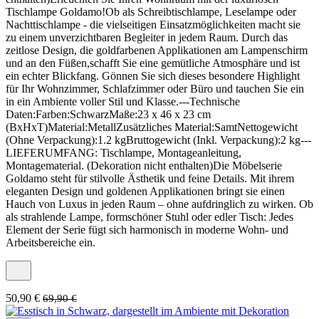
Tischlampe Goldamo!Ob als Schreibtischlampe, Leselampe oder
Nachttischlampe - die vielseitigen Einsatzmöglichkeiten macht sie
zu einem unverzichtbaren Begleiter in jedem Raum. Durch das
zeitlose Design, die goldfarbenen Applikationen am Lampenschirm
und an den Füßen,schafft Sie eine gemütliche Atmosphäre und ist
ein echter Blickfang. Gönnen Sie sich dieses besondere Highlight
für Ihr Wohnzimmer, Schlafzimmer oder Büro und tauchen Sie ein
in ein Ambiente voller Stil und Klasse.---Technische
Daten:Farben:SchwarzMaße:23 x 46 x 23 cm
(BxHxT)Material:MetallZusätzliches Material:SamtNettogewicht
(Ohne Verpackung):1.2 kgBruttogewicht (Inkl. Verpackung):2 kg---
LIEFERUMFANG: Tischlampe, Montageanleitung,
Montagematerial. (Dekoration nicht enthalten)Die Möbelserie
Goldamo steht für stilvolle Ästhetik und feine Details. Mit ihrem
eleganten Design und goldenen Applikationen bringt sie einen
Hauch von Luxus in jeden Raum – ohne aufdringlich zu wirken. Ob
als strahlende Lampe, formschöner Stuhl oder edler Tisch: Jedes
Element der Serie fügt sich harmonisch in moderne Wohn- und
Arbeitsbereiche ein.
50,90 €
69,90 €