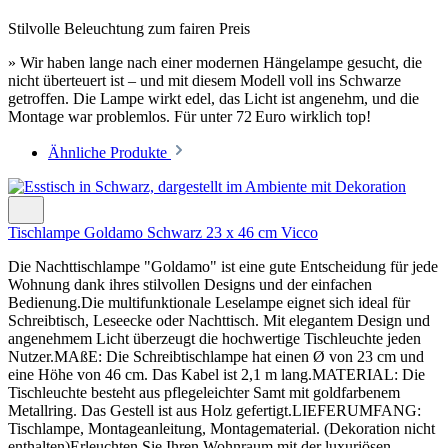
Stilvolle Beleuchtung zum fairen Preis
» Wir haben lange nach einer modernen Hängelampe gesucht, die
nicht überteuert ist – und mit diesem Modell voll ins Schwarze
getroffen. Die Lampe wirkt edel, das Licht ist angenehm, und die
Montage war problemlos. Für unter 72 Euro wirklich top!
Ähnliche Produkte
Tischlampe Goldamo Schwarz 23 x 46 cm Vicco
Die Nachttischlampe "Goldamo" ist eine gute Entscheidung für jede
Wohnung dank ihres stilvollen Designs und der einfachen
Bedienung.Die multifunktionale Leselampe eignet sich ideal für
Schreibtisch, Leseecke oder Nachttisch. Mit elegantem Design und
angenehmem Licht überzeugt die hochwertige Tischleuchte jeden
Nutzer.MAßE: Die Schreibtischlampe hat einen Ø von 23 cm und
eine Höhe von 46 cm. Das Kabel ist 2,1 m lang.MATERIAL: Die
Tischleuchte besteht aus pflegeleichter Samt mit goldfarbenem
Metallring. Das Gestell ist aus Holz gefertigt.LIEFERUMFANG:
Tischlampe, Montageanleitung, Montagematerial. (Dekoration nicht
enthalten)Erleuchten Sie Ihren Wohnraum mit der luxuriösen