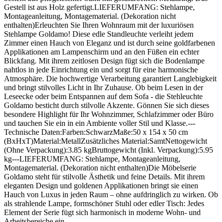
Gestell ist aus Holz gefertigt.LIEFERUMFANG: Stehlampe,
Montageanleitung, Montagematerial. (Dekoration nicht
enthalten)Erleuchten Sie Ihren Wohnraum mit der luxuriösen
Stehlampe Goldamo! Diese edle Standleuchte verleiht jedem
Zimmer einen Hauch von Eleganz und ist durch seine goldfarbenen
Applikationen am Lampenschirm und an den Füßen ein echter
Blickfang. Mit ihrem zeitlosen Design fügt sich die Bodenlampe
nahtlos in jede Einrichtung ein und sorgt für eine harmonische
Atmosphäre. Die hochwertige Verarbeitung garantiert Langlebigkeit
und bringt stilvolles Licht in Ihr Zuhause. Ob beim Lesen in der
Leseecke oder beim Entspannen auf dem Sofa - die Stehleuchte
Goldamo besticht durch stilvolle Akzente. Gönnen Sie sich dieses
besondere Highlight für Ihr Wohnzimmer, Schlafzimmer oder Büro
und tauchen Sie ein in ein Ambiente voller Stil und Klasse.---
Technische Daten:Farben:SchwarzMaße:50 x 154 x 50 cm
(BxHxT)Material:MetallZusätzliches Material:SamtNettogewicht
(Ohne Verpackung):3.85 kgBruttogewicht (Inkl. Verpackung):5.95
kg---LIEFERUMFANG: Stehlampe, Montageanleitung,
Montagematerial. (Dekoration nicht enthalten)Die Möbelserie
Goldamo steht für stilvolle Ästhetik und feine Details. Mit ihrem
eleganten Design und goldenen Applikationen bringt sie einen
Hauch von Luxus in jeden Raum – ohne aufdringlich zu wirken. Ob
als strahlende Lampe, formschöner Stuhl oder edler Tisch: Jedes
Element der Serie fügt sich harmonisch in moderne Wohn- und
Arbeitsbereiche ein.