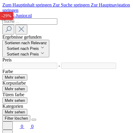
Zum Hauptinhalt springen
Zur Suche springen
Zur Hauptnavigation
springen
-27%
-29%
Ergebnisse gefunden
Sortieren nach Relevanz
Sortiert nach Preis
Sortiert nach Preis
Preis
-
Farbe
Mehr sehen
Korpusfarbe
Mehr sehen
Türen farbe
Mehr sehen
Kategorien
Mehr sehen
Filter löschen
0
0