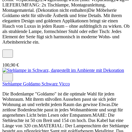
LIEFERUMFANG: 2x Tischlampe, Montageanleitung,
Montagematerial. (Dekoration nicht enthalten)Die Möbelserie
Goldamo steht für stilvolle Ästhetik und feine Details. Mit ihrem
eleganten Design und goldenen Applikationen bringt sie einen
Hauch von Luxus in jeden Raum – ohne aufdringlich zu wirken. Ob
als strahlende Lampe, formschöner Stuhl oder edler Tisch: Jedes
Element der Serie fügt sich harmonisch in moderne Wohn- und
Arbeitsbereiche ein.
100,90 €
Stehlampe Goldamo Schwarz Vicco
Die Bodenlampe "Goldamo" ist die optimale Wahl für jeden
Wohnraum. Mit ihrem stilvollen Aussehen passt sie sich jeder
Wohnung an und verleiht jedem Raum das gewisse Etwas.Die
zeitlose Bodenleuchte passt in jedes Wohnambiente und sorgt für
angenehmes Licht beim Lesen oder Entspannen.MAßE: Die
Stehleuchte ist 50 cm Breit und 154 cm hoch. Das Kabel hat eine
Länge von 320 cm.MATERIAL: Der Lampenschirm der Stehlampe
besteht aus pflegeleichter Samt mit goldfarbenem Metallring. Das