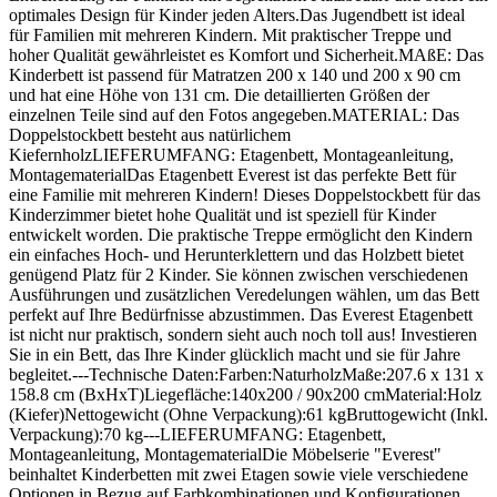
optimales Design für Kinder jeden Alters.Das Jugendbett ist ideal
für Familien mit mehreren Kindern. Mit praktischer Treppe und
hoher Qualität gewährleistet es Komfort und Sicherheit.MAßE: Das
Kinderbett ist passend für Matratzen 200 x 140 und 200 x 90 cm
und hat eine Höhe von 131 cm. Die detaillierten Größen der
einzelnen Teile sind auf den Fotos angegeben.MATERIAL: Das
Doppelstockbett besteht aus natürlichem
KiefernholzLIEFERUMFANG: Etagenbett, Montageanleitung,
MontagematerialDas Etagenbett Everest ist das perfekte Bett für
eine Familie mit mehreren Kindern! Dieses Doppelstockbett für das
Kinderzimmer bietet hohe Qualität und ist speziell für Kinder
entwickelt worden. Die praktische Treppe ermöglicht den Kindern
ein einfaches Hoch- und Herunterklettern und das Holzbett bietet
genügend Platz für 2 Kinder. Sie können zwischen verschiedenen
Ausführungen und zusätzlichen Veredelungen wählen, um das Bett
perfekt auf Ihre Bedürfnisse abzustimmen. Das Everest Etagenbett
ist nicht nur praktisch, sondern sieht auch noch toll aus! Investieren
Sie in ein Bett, das Ihre Kinder glücklich macht und sie für Jahre
begleitet.---Technische Daten:Farben:NaturholzMaße:207.6 x 131 x
158.8 cm (BxHxT)Liegefläche:140x200 / 90x200 cmMaterial:Holz
(Kiefer)Nettogewicht (Ohne Verpackung):61 kgBruttogewicht (Inkl.
Verpackung):70 kg---LIEFERUMFANG: Etagenbett,
Montageanleitung, MontagematerialDie Möbelserie "Everest"
beinhaltet Kinderbetten mit zwei Etagen sowie viele verschiedene
Optionen in Bezug auf Farbkombinationen und Konfigurationen.