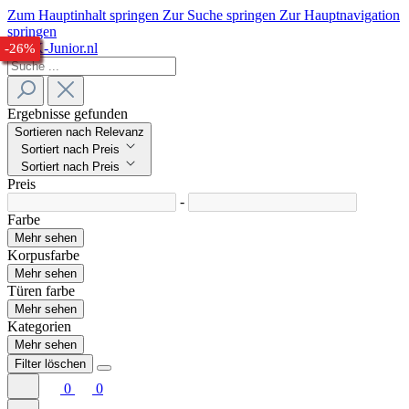
Zum Hauptinhalt springen
Zur Suche springen
Zur Hauptnavigation
springen
-27%
-26%
-22%
-25%
-23%
-32%
-33%
-24%
-26%
Ergebnisse gefunden
Sortieren nach Relevanz
Sortiert nach Preis
Sortiert nach Preis
Preis
-
Farbe
Mehr sehen
Korpusfarbe
Mehr sehen
Türen farbe
Mehr sehen
Kategorien
Mehr sehen
Filter löschen
0
0