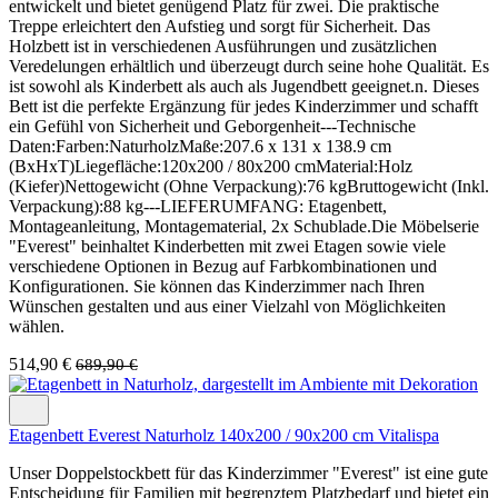
entwickelt und bietet genügend Platz für zwei. Die praktische
Treppe erleichtert den Aufstieg und sorgt für Sicherheit. Das
Holzbett ist in verschiedenen Ausführungen und zusätzlichen
Veredelungen erhältlich und überzeugt durch seine hohe Qualität. Es
ist sowohl als Kinderbett als auch als Jugendbett geeignet.n. Dieses
Bett ist die perfekte Ergänzung für jedes Kinderzimmer und schafft
ein Gefühl von Sicherheit und Geborgenheit---Technische
Daten:Farben:NaturholzMaße:207.6 x 131 x 138.9 cm
(BxHxT)Liegefläche:120x200 / 80x200 cmMaterial:Holz
(Kiefer)Nettogewicht (Ohne Verpackung):76 kgBruttogewicht (Inkl.
Verpackung):88 kg---LIEFERUMFANG: Etagenbett,
Montageanleitung, Montagematerial, 2x Schublade.Die Möbelserie
"Everest" beinhaltet Kinderbetten mit zwei Etagen sowie viele
verschiedene Optionen in Bezug auf Farbkombinationen und
Konfigurationen. Sie können das Kinderzimmer nach Ihren
Wünschen gestalten und aus einer Vielzahl von Möglichkeiten
wählen.
514,90 €
689,90 €
Etagenbett Everest Naturholz 140x200 / 90x200 cm Vitalispa
Unser Doppelstockbett für das Kinderzimmer "Everest" ist eine gute
Entscheidung für Familien mit begrenztem Platzbedarf und bietet ein