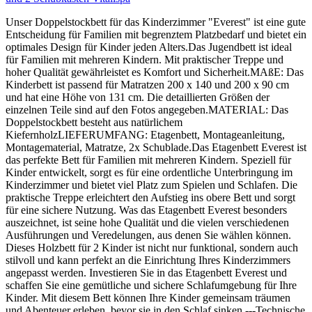
Unser Doppelstockbett für das Kinderzimmer "Everest" ist eine gute
Entscheidung für Familien mit begrenztem Platzbedarf und bietet ein
optimales Design für Kinder jeden Alters.Das Jugendbett ist ideal
für Familien mit mehreren Kindern. Mit praktischer Treppe und
hoher Qualität gewährleistet es Komfort und Sicherheit.MAßE: Das
Kinderbett ist passend für Matratzen 200 x 140 und 200 x 90 cm
und hat eine Höhe von 131 cm. Die detaillierten Größen der
einzelnen Teile sind auf den Fotos angegeben.MATERIAL: Das
Doppelstockbett besteht aus natürlichem
KiefernholzLIEFERUMFANG: Etagenbett, Montageanleitung,
Montagematerial, Matratze, 2x Schublade.Das Etagenbett Everest ist
das perfekte Bett für Familien mit mehreren Kindern. Speziell für
Kinder entwickelt, sorgt es für eine ordentliche Unterbringung im
Kinderzimmer und bietet viel Platz zum Spielen und Schlafen. Die
praktische Treppe erleichtert den Aufstieg ins obere Bett und sorgt
für eine sichere Nutzung. Was das Etagenbett Everest besonders
auszeichnet, ist seine hohe Qualität und die vielen verschiedenen
Ausführungen und Veredelungen, aus denen Sie wählen können.
Dieses Holzbett für 2 Kinder ist nicht nur funktional, sondern auch
stilvoll und kann perfekt an die Einrichtung Ihres Kinderzimmers
angepasst werden. Investieren Sie in das Etagenbett Everest und
schaffen Sie eine gemütliche und sichere Schlafumgebung für Ihre
Kinder. Mit diesem Bett können Ihre Kinder gemeinsam träumen
und Abenteuer erleben, bevor sie in den Schlaf sinken.---Technische