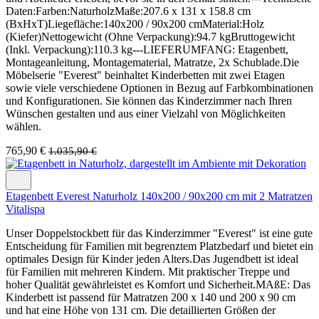
Daten:Farben:NaturholzMaße:207.6 x 131 x 158.8 cm
(BxHxT)Liegefläche:140x200 / 90x200 cmMaterial:Holz
(Kiefer)Nettogewicht (Ohne Verpackung):94.7 kgBruttogewicht
(Inkl. Verpackung):110.3 kg---LIEFERUMFANG: Etagenbett,
Montageanleitung, Montagematerial, Matratze, 2x Schublade.Die
Möbelserie "Everest" beinhaltet Kinderbetten mit zwei Etagen
sowie viele verschiedene Optionen in Bezug auf Farbkombinationen
und Konfigurationen. Sie können das Kinderzimmer nach Ihren
Wünschen gestalten und aus einer Vielzahl von Möglichkeiten
wählen.
765,90 €
1.035,90 €
Etagenbett Everest Naturholz 140x200 / 90x200 cm mit 2 Matratzen
Vitalispa
Unser Doppelstockbett für das Kinderzimmer "Everest" ist eine gute
Entscheidung für Familien mit begrenztem Platzbedarf und bietet ein
optimales Design für Kinder jeden Alters.Das Jugendbett ist ideal
für Familien mit mehreren Kindern. Mit praktischer Treppe und
hoher Qualität gewährleistet es Komfort und Sicherheit.MAßE: Das
Kinderbett ist passend für Matratzen 200 x 140 und 200 x 90 cm
und hat eine Höhe von 131 cm. Die detaillierten Größen der