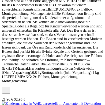
Größen sind auf den Fotos angegeben.MATERIAL: Die Faltboxen
für das Kinderzimmer bestehen aus Hartkarton mit einem
abwischbaren KunststoffvliesLIEFERUMFANG: 2x Faltbox,
Montageanleitung, MontagematerialDie Faltboxen von livinity sind
die perfekte Lösung, um das Kinderzimmer aufgeräumt und
ordentlich zu halten. Sie können als Aufbewahrungsbox für
Spielzeug oder als Regalbox für Kinder verwendet werden und sind
universell einsetzbar für Kleinteile aller Art. Das Beste daran ist,
dass sie auch waschbar sind, so dass Verschmutzungen schnell
beseitigt werden können. Die Boxen sind in verschiedenen Motiven
erhältlich, die auf die Vorlieben der Kinder abgestimmt sind und
lassen sich dank der Öse am Rand kinderleicht herausziehen. Die
Boxen sind perfekt für alle livinity Regale und Gestelle geeignet und
ergänzen diese hervorragend. Holen auch Sie sich jetzt eine Faltbox
von livinity und schaffen Sie Ordnung im Kinderzimmer!---
Technische Daten:Farben:Blau-GrauMaße:30 x 30 x 30 cm
(BxHxT)Material:Hartkarton mit KunststoffvliesNettogewicht
(Ohne Verpackung):0.8 kgBruttogewicht (Inkl. Verpackung):1 kg---
LIEFERUMFANG: 2x Faltbox, Montageanleitung,
Montagematerial
21,90 €
32,90 €