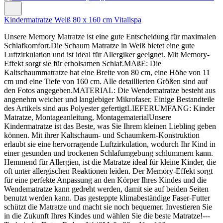
Kindermatratze Weiß 80 x 160 cm Vitalispa
Unsere Memory Matratze ist eine gute Entscheidung für maximalen
Schlafkomfort.Die Schaum Matratze in Weiß bietet eine gute
Luftzirkulation und ist ideal für Allergiker geeignet. Mit Memory-
Effekt sorgt sie für erholsamen Schlaf.MAßE: Die
Kaltschaummatratze hat eine Breite von 80 cm, eine Höhe von 11
cm und eine Tiefe von 160 cm. Alle detaillierten Größen sind auf
den Fotos angegeben.MATERIAL: Die Wendematratze besteht aus
angenehm weicher und langlebiger Mikrofaser. Einige Bestandteile
des Artikels sind aus Polyester gefertigtLIEFERUMFANG: Kinder
Matratze, Montageanleitung, MontagematerialUnsere
Kindermatratze ist das Beste, was Sie Ihrem kleinen Liebling geben
können. Mit ihrer Kaltschaum- und Schaumkern-Konstruktion
erlaubt sie eine hervorragende Luftzirkulation, wodurch Ihr Kind in
einer gesunden und trockenen Schlafumgebung schlummern kann.
Hemmend für Allergien, ist die Matratze ideal für kleine Kinder, die
oft unter allergischen Reaktionen leiden. Der Memory-Effekt sorgt
für eine perfekte Anpassung an den Körper Ihres Kindes und die
Wendematratze kann gedreht werden, damit sie auf beiden Seiten
benutzt werden kann. Das gesteppte klimabeständige Faser-Futter
schützt die Matratze und macht sie noch bequemer. Investieren Sie
in die Zukunft Ihres Kindes und wählen Sie die beste Matratze!---