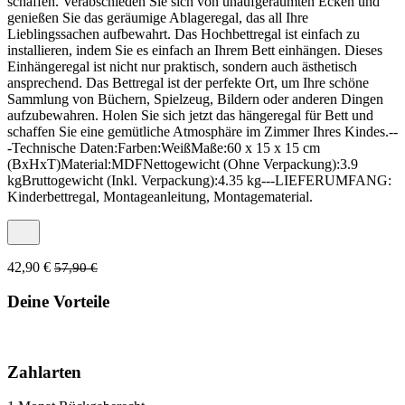
schaffen. Verabschieden Sie sich von unaufgeräumten Ecken und
genießen Sie das geräumige Ablageregal, das all Ihre
Lieblingssachen aufbewahrt. Das Hochbettregal ist einfach zu
installieren, indem Sie es einfach an Ihrem Bett einhängen. Dieses
Einhängeregal ist nicht nur praktisch, sondern auch ästhetisch
ansprechend. Das Bettregal ist der perfekte Ort, um Ihre schöne
Sammlung von Büchern, Spielzeug, Bildern oder anderen Dingen
aufzubewahren. Holen Sie sich jetzt das hängeregal für Bett und
schaffen Sie eine gemütliche Atmosphäre im Zimmer Ihres Kindes.--
-Technische Daten:Farben:WeißMaße:60 x 15 x 15 cm
(BxHxT)Material:MDFNettogewicht (Ohne Verpackung):3.9
kgBruttogewicht (Inkl. Verpackung):4.35 kg---LIEFERUMFANG:
Kinderbettregal, Montageanleitung, Montagematerial.
42,90 €
57,90 €
Deine Vorteile
Zahlarten