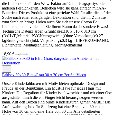
die Lichterkette für den Wow-Faktor auf Geburtstagspartys oder
anderen Festlichkeiten. Betrieben wird sie ganz einfach mit AA-
Batterien. Dieses Produkt ist eine perfekte Wahl für alle, die auf der
Suche nach einer einzigartigen Dekoration sind, die ihr Zuhause
zum Strahlen bringt. Holen auch Sie sich unsere Cotton Ball
Lichterkette und verleihen Sie Ihrem Raum das besondere Etwas!---
Technische Daten:Farben:GrünMaße:310 x 310 x 310 cm
(BxHxT)Material:PVCNettogewicht (Ohne Verpackung):0.27
kgBruttogewicht (Inkl. Verpackung):0.3 kg---LIEFERUMFANG:
Lichterkette, Montageanleitung, Montagematerial
18,90 €
27,90 €
Faltbox 30x30 Blau-Grau 30 x 30 cm 2er Set Vicco
Unsere Kinderfaltboxen mit Motiv bieten optimales Design und
Freude an der Benutzung. Ein Must-Have für jedes Haus mit
Kindern.Die Regalbox für Kinder ist abwaschbar und mit einer Öse
ausgestattet, durch die ein Finger leicht herausgezogen werden
kann. Auf den Boxen sind bunte Kinderfiguren gemalt.MAßE: Die
Aufbewahrungsbox für Spielzeug hat eine Breite von 30 cm, eine
Höhe von 30 cm und eine Tiefe von 30 cm. Alle detaillierten