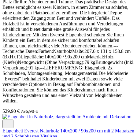
Platz für ihre Abenteuer und Träume. Das praktische Design des
Bettes ermöglicht es zwei Kindern, in einem Zimmer zu schlafen,
ohne dabei den Platzbedarf zu erhöhen. Die integrierte Treppe
erleichtert den Zugang zum Bett und verhindert Unfälle. Das
Holzbett ist in verschiedenen Ausführungen und Veredelungen
erhältlich und bietet damit eine große Auswahl für jedes
Kinderzimmer. Mit dem Everest Etagenbett schenken Sie Ihren
Kindern ein Bett, in dem sie sicher und komfortabel schlafen
können, und gleichzeitig viele Abenteuer erleben können.---
Technische Daten:Farben:NaturholzMaße:207.6 x 131 x 158.8 cm
(BxHxT)Liegefläche:140x200 / 90x200 cmMaterial:Holz
(Kiefer)Nettogewicht (Ohne Verpackung):79 kgBruttogewicht (Inkl.
Verpackung):91 kg---LIEFERUMFANG: Etagenbett, 2x
Schubladen, Montageanleitung, Montagematerial.Die Möbelserie
"Everest" beinhaltet Kinderbetten mit zwei Etagen sowie viele
verschiedene Optionen in Bezug auf Farbkombinationen und
Konfigurationen. Sie können das Kinderzimmer nach Ihren
Wünschen gestalten und aus einer Vielzahl von Möglichkeiten
wählen.
529,90 €
726,90 €
Etagenbett Everest Naturholz 140x200 / 90x200 cm mit 2 Matratzen
und 2 Schubkästen Vitalispa