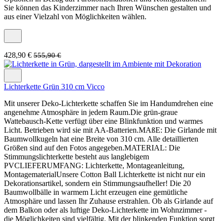
Sie können das Kinderzimmer nach Ihren Wünschen gestalten und
aus einer Vielzahl von Möglichkeiten wählen.
428,90 €
555,90 €
Lichterkette Grün 310 cm Vicco
Mit unserer Deko-Lichterkette schaffen Sie im Handumdrehen eine
angenehme Atmosphäre in jedem Raum.Die grün-graue
Wattebausch-Kette verfügt über eine Blinkfunktion und warmes
Licht. Betrieben wird sie mit AA-Batterien.MAßE: Die Girlande mit
Baumwollkugeln hat eine Breite von 310 cm. Alle detaillierten
Größen sind auf den Fotos angegeben.MATERIAL: Die
Stimmungslichterkette besteht aus langlebigem
PVCLIEFERUMFANG: Lichterkette, Montageanleitung,
MontagematerialUnsere Cotton Ball Lichterkette ist nicht nur ein
Dekorationsartikel, sondern ein Stimmungsaufheller! Die 20
Baumwollbälle in warmem Licht erzeugen eine gemütliche
Atmosphäre und lassen Ihr Zuhause erstrahlen. Ob als Girlande auf
dem Balkon oder als luftige Deko-Lichterkette im Wohnzimmer -
die Möglichkeiten sind vielfältig. Mit der blinkenden Funktion sorgt