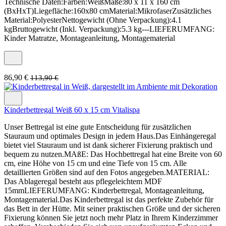
Technische Daten:Farben:WeißMaße:80 x 11 x 160 cm
(BxHxT)Liegefläche:160x80 cmMaterial:MikrofaserZusätzliches
Material:PolyesterNettogewicht (Ohne Verpackung):4.1
kgBruttogewicht (Inkl. Verpackung):5.3 kg---LIEFERUMFANG:
Kinder Matratze, Montageanleitung, Montagematerial
86,90 €
113,90 €
Kinderbettregal Weiß 60 x 15 cm Vitalispa
Unser Bettregal ist eine gute Entscheidung für zusätzlichen
Stauraum und optimales Design in jedem Haus.Das Einhängeregal
bietet viel Stauraum und ist dank sicherer Fixierung praktisch und
bequem zu nutzen.MAßE: Das Hochbettregal hat eine Breite von 60
cm, eine Höhe von 15 cm und eine Tiefe von 15 cm. Alle
detaillierten Größen sind auf den Fotos angegeben.MATERIAL:
Das Ablageregal besteht aus pflegeleichtem MDF
15mmLIEFERUMFANG: Kinderbettregal, Montageanleitung,
Montagematerial.Das Kinderbettregal ist das perfekte Zubehör für
das Bett in der Hütte. Mit seiner praktischen Größe und der sicheren
Fixierung können Sie jetzt noch mehr Platz in Ihrem Kinderzimmer