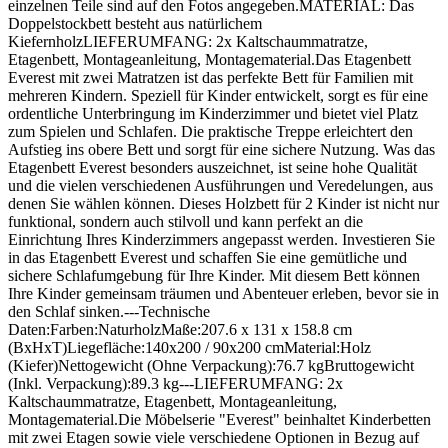
einzelnen Teile sind auf den Fotos angegeben.MATERIAL: Das
Doppelstockbett besteht aus natürlichem
KiefernholzLIEFERUMFANG: 2x Kaltschaummatratze,
Etagenbett, Montageanleitung, Montagematerial.Das Etagenbett
Everest mit zwei Matratzen ist das perfekte Bett für Familien mit
mehreren Kindern. Speziell für Kinder entwickelt, sorgt es für eine
ordentliche Unterbringung im Kinderzimmer und bietet viel Platz
zum Spielen und Schlafen. Die praktische Treppe erleichtert den
Aufstieg ins obere Bett und sorgt für eine sichere Nutzung. Was das
Etagenbett Everest besonders auszeichnet, ist seine hohe Qualität
und die vielen verschiedenen Ausführungen und Veredelungen, aus
denen Sie wählen können. Dieses Holzbett für 2 Kinder ist nicht nur
funktional, sondern auch stilvoll und kann perfekt an die
Einrichtung Ihres Kinderzimmers angepasst werden. Investieren Sie
in das Etagenbett Everest und schaffen Sie eine gemütliche und
sichere Schlafumgebung für Ihre Kinder. Mit diesem Bett können
Ihre Kinder gemeinsam träumen und Abenteuer erleben, bevor sie in
den Schlaf sinken.---Technische
Daten:Farben:NaturholzMaße:207.6 x 131 x 158.8 cm
(BxHxT)Liegefläche:140x200 / 90x200 cmMaterial:Holz
(Kiefer)Nettogewicht (Ohne Verpackung):76.7 kgBruttogewicht
(Inkl. Verpackung):89.3 kg---LIEFERUMFANG: 2x
Kaltschaummatratze, Etagenbett, Montageanleitung,
Montagematerial.Die Möbelserie "Everest" beinhaltet Kinderbetten
mit zwei Etagen sowie viele verschiedene Optionen in Bezug auf