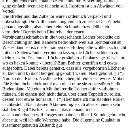
» Es gibt leider keine halben Sterne und die Bewertung ist nicht
ganz einfach, wenn sie fair sein soll. Insofern ist ein Abwägen von
Vorteil:
Die Bretter und das Zubehör waren ordentlich verpackt und
unbeschädigt. Die Aufbauanleitung einfach zu lesen. Das Zubehör
genau abgezählt, also lieber keine Schraube bzw. Dübel etc.
vernudeln! Bereits beim Eindrehen der ersten
Verbindungsschrauben in die vorgesehenen Löcher bröckelte die
Beschichtung an den Rändern bedrohlich weit zur Sichtbarkeit ab.
Wie es dann so ist, die Schrauben der Bodenplatte wollten sich nicht
mit den Seitenwänden verbinden lassen, die Löcher schienen zu
klein zu sein. Ersteinmal Löcher gesäubert - Fehlanzeige. Geschaut,
wo es haken könnte - überall? Zum Bohrer gegriffen und etwas
aufgebohrt. Dabei bereits gemerkt, dass alle vorgebohrten Löcher a)
zu klein und b) nicht tief genug gebohrt waren. Nachgebohrt. (-1*) -
Nun zu den Rollen. Niedliche Röllchen, für ein so schweres Möbel.
Die Schräubchen bekommt man nicht ohne sie zu zerstören in die
Bodenplatte. Mit einem Minibohrer die Löcher dafür vorbohren
müssen. Sie eignen sich nicht dafür, über einen Teppich zu rollen,
dessen Flor etwas höher ist. (-1*) Hier habe ich mir stabilere Rollen
nachbestellt. Nach diesen Aktionen fügte sich alles zu einem sehr
stabilen Regal-Tisch zusammen, das niemand mehr
auseinanderbauen will. Insgesamt habe ich über 1 Stunde gebraucht,
aber nur, weil ich alle Werzeuge habe. Die allgemeine Qualität in
zusammengebauten Zustand: gut+