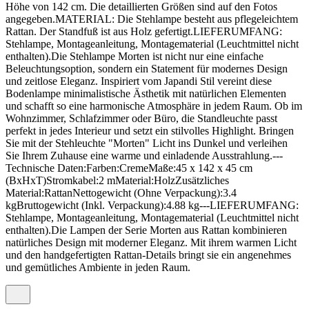
Höhe von 142 cm. Die detaillierten Größen sind auf den Fotos
angegeben.MATERIAL: Die Stehlampe besteht aus pflegeleichtem
Rattan. Der Standfuß ist aus Holz gefertigt.LIEFERUMFANG:
Stehlampe, Montageanleitung, Montagematerial (Leuchtmittel nicht
enthalten).Die Stehlampe Morten ist nicht nur eine einfache
Beleuchtungsoption, sondern ein Statement für modernes Design
und zeitlose Eleganz. Inspiriert vom Japandi Stil vereint diese
Bodenlampe minimalistische Ästhetik mit natürlichen Elementen
und schafft so eine harmonische Atmosphäre in jedem Raum. Ob im
Wohnzimmer, Schlafzimmer oder Büro, die Standleuchte passt
perfekt in jedes Interieur und setzt ein stilvolles Highlight. Bringen
Sie mit der Stehleuchte "Morten" Licht ins Dunkel und verleihen
Sie Ihrem Zuhause eine warme und einladende Ausstrahlung.---
Technische Daten:Farben:CremeMaße:45 x 142 x 45 cm
(BxHxT)Stromkabel:2 mMaterial:HolzZusätzliches
Material:RattanNettogewicht (Ohne Verpackung):3.4
kgBruttogewicht (Inkl. Verpackung):4.88 kg---LIEFERUMFANG:
Stehlampe, Montageanleitung, Montagematerial (Leuchtmittel nicht
enthalten).Die Lampen der Serie Morten aus Rattan kombinieren
natürliches Design mit moderner Eleganz. Mit ihrem warmen Licht
und den handgefertigten Rattan-Details bringt sie ein angenehmes
und gemütliches Ambiente in jeden Raum.