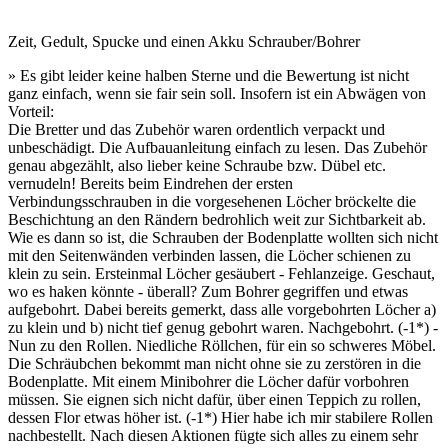
Zeit, Gedult, Spucke und einen Akku Schrauber/Bohrer
» Es gibt leider keine halben Sterne und die Bewertung ist nicht
ganz einfach, wenn sie fair sein soll. Insofern ist ein Abwägen von
Vorteil:
Die Bretter und das Zubehör waren ordentlich verpackt und
unbeschädigt. Die Aufbauanleitung einfach zu lesen. Das Zubehör
genau abgezählt, also lieber keine Schraube bzw. Dübel etc.
vernudeln! Bereits beim Eindrehen der ersten
Verbindungsschrauben in die vorgesehenen Löcher bröckelte die
Beschichtung an den Rändern bedrohlich weit zur Sichtbarkeit ab.
Wie es dann so ist, die Schrauben der Bodenplatte wollten sich nicht
mit den Seitenwänden verbinden lassen, die Löcher schienen zu
klein zu sein. Ersteinmal Löcher gesäubert - Fehlanzeige. Geschaut,
wo es haken könnte - überall? Zum Bohrer gegriffen und etwas
aufgebohrt. Dabei bereits gemerkt, dass alle vorgebohrten Löcher a)
zu klein und b) nicht tief genug gebohrt waren. Nachgebohrt. (-1*) -
Nun zu den Rollen. Niedliche Röllchen, für ein so schweres Möbel.
Die Schräubchen bekommt man nicht ohne sie zu zerstören in die
Bodenplatte. Mit einem Minibohrer die Löcher dafür vorbohren
müssen. Sie eignen sich nicht dafür, über einen Teppich zu rollen,
dessen Flor etwas höher ist. (-1*) Hier habe ich mir stabilere Rollen
nachbestellt. Nach diesen Aktionen fügte sich alles zu einem sehr