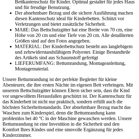
Bettkantenschutz für Kinder. Optimal gestaltet für jedes Haus
und für freudige Benutzung.
Der abnehmbare Bezug und die sichere Ausführung machen
diesen Kantenschutz ideal für Kinderbetten. Schützt vor
Verletzungen und bietet zusätzliche Sicherheit.
MAßE: Das Bettschutzgitter hat eine Breite von 70 cm, eine
Höhe von 20 cm und eine Tiefe von 20 cm. Alle detaillierten
Größen sind auf den Fotos angegeben.
MATERIAL: Der Kinderbettschutz besteht aus langlebigem
und zehrwiderstandsfähigem Polyester. Einige Bestandteile
des Artikels sind aus Schaumstoff gefertigt
LIEFERUMFANG: Bettumrandung, Montageanleitung,
Montagematerial.
Unsere Bettumrandung ist der perfekte Begleiter für kleine
Abenteurer, die ihre ersten Nächte im eigenen Bett verbringen. Mit
unserem Bettschutzgitter können Eltern sicher sein, dass ihr Kind
vor ungewolltem Herausfallen geschützt ist. Der Kantenschutz für
das Kinderbett ist nicht nur praktisch, sondern erfüllt auch die
höchsten Sicherheitsstandards. Der abnehmbare Bezug macht das
Waschen zum Kinderspiel, denn die Bettumrandung kann
problemlos bei 40 °C in der Maschine gewaschen werden. Unsere
Bettumrandung ist eine Investition in die Sicherheit und den
Komfort Ihres Kindes und eine sinnvolle Ergänzung für jedes
Kinderzimmer.