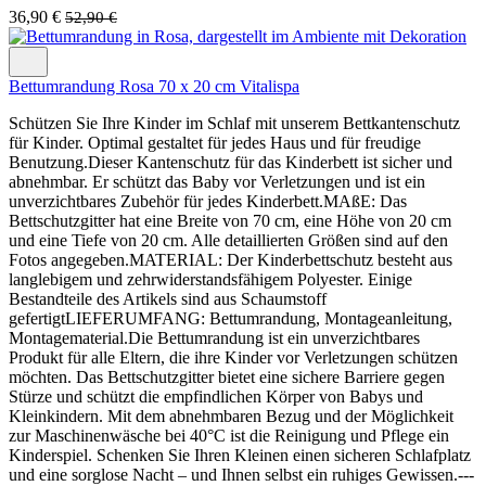
36,90 €
52,90 €
Bettumrandung Rosa 70 x 20 cm Vitalispa
Schützen Sie Ihre Kinder im Schlaf mit unserem Bettkantenschutz
für Kinder. Optimal gestaltet für jedes Haus und für freudige
Benutzung.Dieser Kantenschutz für das Kinderbett ist sicher und
abnehmbar. Er schützt das Baby vor Verletzungen und ist ein
unverzichtbares Zubehör für jedes Kinderbett.MAßE: Das
Bettschutzgitter hat eine Breite von 70 cm, eine Höhe von 20 cm
und eine Tiefe von 20 cm. Alle detaillierten Größen sind auf den
Fotos angegeben.MATERIAL: Der Kinderbettschutz besteht aus
langlebigem und zehrwiderstandsfähigem Polyester. Einige
Bestandteile des Artikels sind aus Schaumstoff
gefertigtLIEFERUMFANG: Bettumrandung, Montageanleitung,
Montagematerial.Die Bettumrandung ist ein unverzichtbares
Produkt für alle Eltern, die ihre Kinder vor Verletzungen schützen
möchten. Das Bettschutzgitter bietet eine sichere Barriere gegen
Stürze und schützt die empfindlichen Körper von Babys und
Kleinkindern. Mit dem abnehmbaren Bezug und der Möglichkeit
zur Maschinenwäsche bei 40°C ist die Reinigung und Pflege ein
Kinderspiel. Schenken Sie Ihren Kleinen einen sicheren Schlafplatz
und eine sorglose Nacht – und Ihnen selbst ein ruhiges Gewissen.---