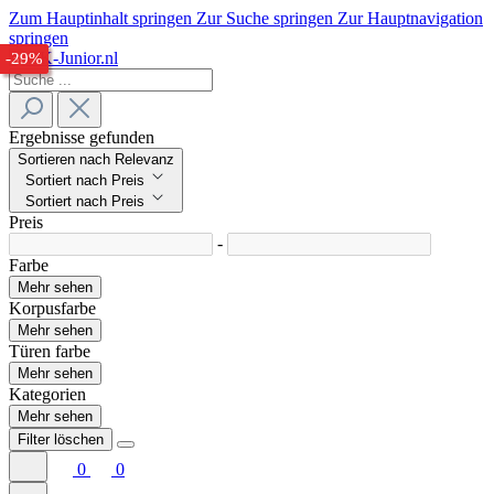
Zum Hauptinhalt springen
Zur Suche springen
Zur Hauptnavigation
springen
-26%
-30%
-29%
Ergebnisse gefunden
Sortieren nach Relevanz
Sortiert nach Preis
Sortiert nach Preis
Preis
-
Farbe
Mehr sehen
Korpusfarbe
Mehr sehen
Türen farbe
Mehr sehen
Kategorien
Mehr sehen
Filter löschen
0
0